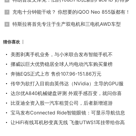
充电十分钟能干啥？ 你想要的iQOO Neo 855版都有！
特斯拉将首先专注于生产双电机和三电机AWD车型
猜你喜欢
美图剥离手机业务，与小米联合发布智能手机不
挪威以巨大优势稳居全球人均电动汽车购买量榜
奔驰EQS正式上市 售价107.96-151.86万元
传华为欲打入目前由英伟达（NVidia）主导的GPU服
达尔优A840机械键盘评测 外观手感百变，就问你喜
比亚迪全资入股一汽车租赁公司，后者新增巡游
宝马发布Connected Ride智能眼镜：可显示导航信息
让HiFi有线耳机秒变真无线 飞傲UTWS1耳挂带给你高