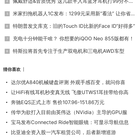
佩戴舒适&音质优秀 这几款半入耳蓝牙耳机打99分不过分！
米家扫拖机器人1C发布：1299元采用新“看法” 让你省时省力又省
特朗普发文库克：旧的Touch ID比新的Face ID“好得多”
充电十分钟能干啥？ 你想要的iQOO Neo 855版都有！
特斯拉将首先专注于生产双电机和三电机AWD车型
猜你喜欢
达尔优A840机械键盘评测 外观手感百变，就问你喜
让HiFi有线耳机秒变真无线 飞傲UTWS1耳挂带给你高
奔驰EQS正式上市 售价107.96-151.86万元
传华为欲打入目前由英伟达（NVidia）主导的GPU服
宝马发布Connected Ride智能眼镜：可显示导航信息
比亚迪全资入股一汽车租赁公司，后者新增巡游