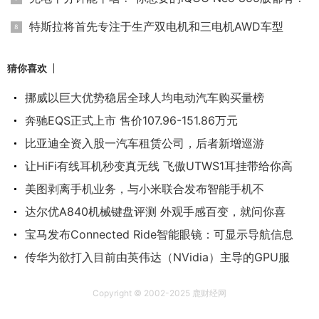
特斯拉将首先专注于生产双电机和三电机AWD车型
猜你喜欢
挪威以巨大优势稳居全球人均电动汽车购买量榜
奔驰EQS正式上市 售价107.96-151.86万元
比亚迪全资入股一汽车租赁公司，后者新增巡游
让HiFi有线耳机秒变真无线 飞傲UTWS1耳挂带给你高
美图剥离手机业务，与小米联合发布智能手机不
达尔优A840机械键盘评测 外观手感百变，就问你喜
宝马发布Connected Ride智能眼镜：可显示导航信息
传华为欲打入目前由英伟达（NVidia）主导的GPU服
Copyright © 2002-2025 鹿财经网