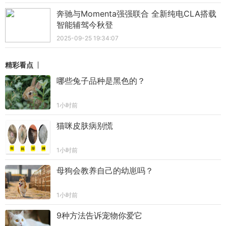
奔驰与Momenta强强联合 全新纯电CLA搭载
智能辅驾今秋登
2025-09-25 19:34:07
精彩看点
哪些兔子品种是黑色的？
1小时前
猫咪皮肤病别慌
1小时前
母狗会教养自己的幼崽吗？
1小时前
9种方法告诉宠物你爱它