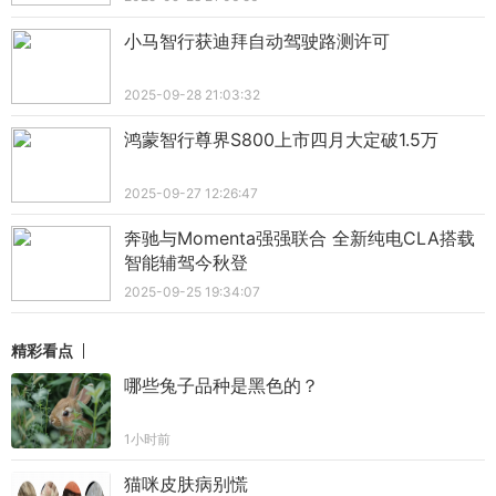
小马智行获迪拜自动驾驶路测许可
2025-09-28 21:03:32
鸿蒙智行尊界S800上市四月大定破1.5万
2025-09-27 12:26:47
奔驰与Momenta强强联合 全新纯电CLA搭载
智能辅驾今秋登
2025-09-25 19:34:07
精彩看点
哪些兔子品种是黑色的？
1小时前
猫咪皮肤病别慌