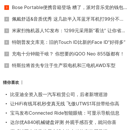
Bose Portable便携音箱登场 糟了，派对音乐党的钱包不保！
佩戴舒适&音质优秀 这几款半入耳蓝牙耳机打99分不过分！
米家扫拖机器人1C发布：1299元采用新“看法” 让你省时省力又省
特朗普发文库克：旧的Touch ID比新的Face ID“好得多”
充电十分钟能干啥？ 你想要的iQOO Neo 855版都有！
特斯拉将首先专注于生产双电机和三电机AWD车型
猜你喜欢
比亚迪全资入股一汽车租赁公司，后者新增巡游
让HiFi有线耳机秒变真无线 飞傲UTWS1耳挂带给你高
宝马发布Connected Ride智能眼镜：可显示导航信息
达尔优A840机械键盘评测 外观手感百变，就问你喜