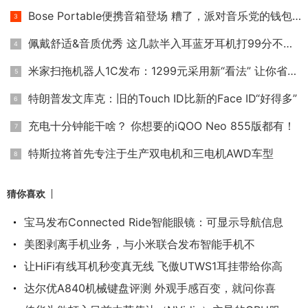
Bose Portable便携音箱登场 糟了，派对音乐党的钱包不保！
佩戴舒适&音质优秀 这几款半入耳蓝牙耳机打99分不过分！
米家扫拖机器人1C发布：1299元采用新“看法” 让你省时省力又省
特朗普发文库克：旧的Touch ID比新的Face ID“好得多”
充电十分钟能干啥？ 你想要的iQOO Neo 855版都有！
特斯拉将首先专注于生产双电机和三电机AWD车型
猜你喜欢
宝马发布Connected Ride智能眼镜：可显示导航信息
美图剥离手机业务，与小米联合发布智能手机不
让HiFi有线耳机秒变真无线 飞傲UTWS1耳挂带给你高
达尔优A840机械键盘评测 外观手感百变，就问你喜