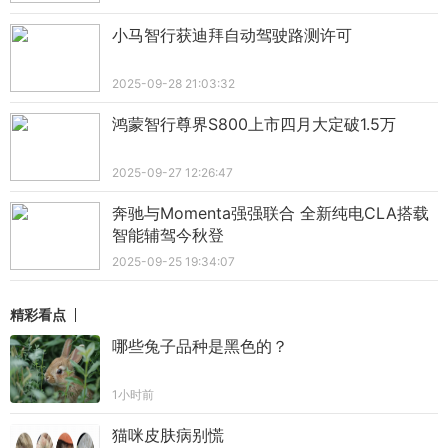
小马智行获迪拜自动驾驶路测许可
2025-09-28 21:03:32
鸿蒙智行尊界S800上市四月大定破1.5万
2025-09-27 12:26:47
奔驰与Momenta强强联合 全新纯电CLA搭载
智能辅驾今秋登
2025-09-25 19:34:07
精彩看点
哪些兔子品种是黑色的？
1小时前
猫咪皮肤病别慌