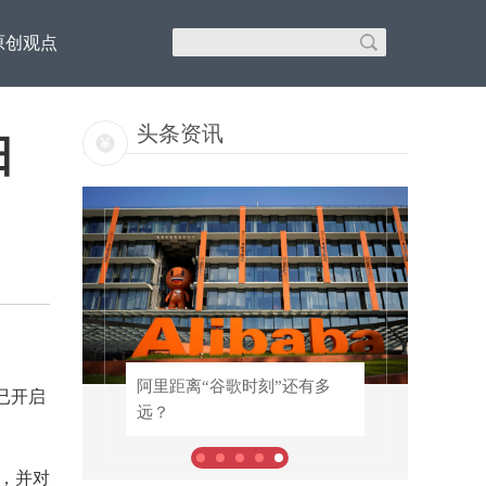
原创观点
头条资讯
日
！专
阿里距离“谷歌时刻”还有多
阿里距离“谷歌时刻”还有多
已开启
远？
远？
，并对