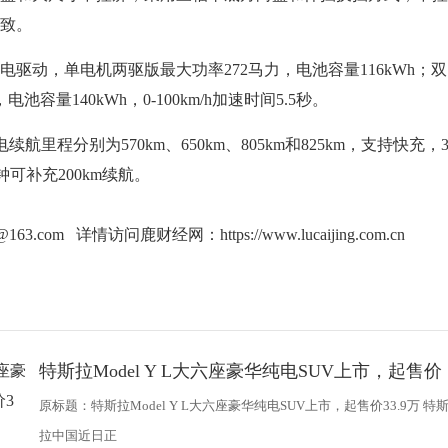
致。
动，单电机两驱版最大功率272马力，电池容量116kWh；
池容量140kWh，0-100km/h加速时间5.5秒。
里程分别为570km、650km、805km和825km，支持快充，
钟可补充200km续航。
g@163.com 详情访问鹿财经网：
https://www.lucaijing.com.cn
特斯拉Model Y L大六座豪华纯电SUV上市，起售价
3
原标题：特斯拉Model Y L大六座豪华纯电SUV上市，起售价33.9万 特
拉中国近日正