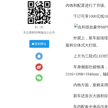
内饰和配置进行了升级。
下订可享1000元抵10
扫一扫
关注鹿财经网微信公众号
外观上，新车延续现款
复制网址
脸和分体式大灯组。
上方为三段式LED灯
车身侧面壮硕饱满，采
5316×1998×1940mm，
内饰方面，座椅采用超
新车还首次大面积应用
车内配备全液晶仪表盘