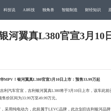
科技说
AI科技
独角兽
智能制造
财经知识
河翼真L380官宣3月10
V！银河翼真L380官宣3月10日上市：预售33.99万起
追梦之路，稳比快更重要
利汽车官宣，吉利银河翼真L380将于3月10日上市，该车此前
访湖
价区间为33.99万至49.99万元。
采用纯电动力，此前属于LEVC品牌，此次划归吉利银河品牌