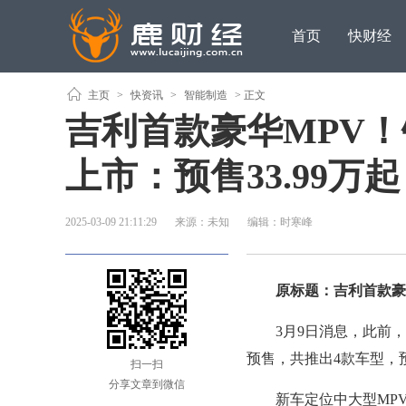
首页
快财经
主页
>
快资讯
>
智能制造
> 正文
吉利首款豪华MPV！银
上市：预售33.99万起
2025-03-09 21:11:29
来源：未知
编辑：时寒峰
原标题：吉利首款豪华MP
3月9日消息，此前，吉
预售，共推出4款车型，预售
扫一扫
分享文章到微信
新车定位中大型MPV，