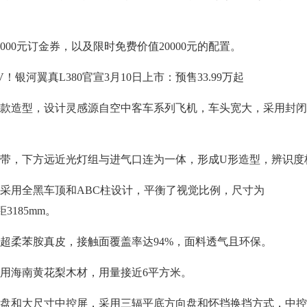
000元订金券，以及限时免费价值20000元的配置。
造型，设计灵感源自空中客车系列飞机，车头宽大，采用封闭
带，下方远近光灯组与进气口连为一体，形成U形造型，辨识度
用全黑车顶和ABC柱设计，平衡了视觉比例，尺寸为
轴距3185mm。
柔苯胺真皮，接触面覆盖率达94%，面料透气且环保。
海南黄花梨木材，用量接近6平方米。
和大尺寸中控屏，采用三辐平底方向盘和怀挡换挡方式，中控