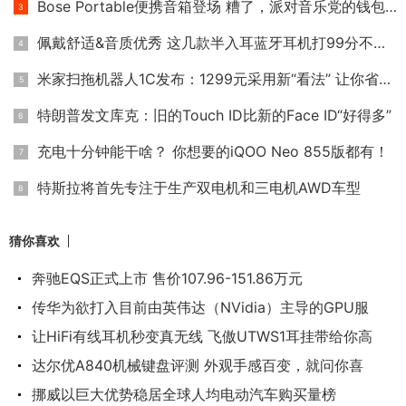
Bose Portable便携音箱登场 糟了，派对音乐党的钱包不保！
佩戴舒适&音质优秀 这几款半入耳蓝牙耳机打99分不过分！
米家扫拖机器人1C发布：1299元采用新“看法” 让你省时省力又省
特朗普发文库克：旧的Touch ID比新的Face ID“好得多”
充电十分钟能干啥？ 你想要的iQOO Neo 855版都有！
特斯拉将首先专注于生产双电机和三电机AWD车型
猜你喜欢
奔驰EQS正式上市 售价107.96-151.86万元
传华为欲打入目前由英伟达（NVidia）主导的GPU服
让HiFi有线耳机秒变真无线 飞傲UTWS1耳挂带给你高
达尔优A840机械键盘评测 外观手感百变，就问你喜
挪威以巨大优势稳居全球人均电动汽车购买量榜