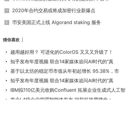
2020年合约交易或将成加密行业新爆点
币安美国正式上线 Algorand staking 服务
猜你喜欢
越用越好用？ 可进化的ColorOS 又又又升级了！
知乎发布年度视频 联合14家媒体追问AI时代的“真
基于以太坊的稳定币市值从年初起增长 95.38%，市
知乎发布年度视频 联合14家媒体追问AI时代的“真
IBM拟110亿美元收购Confluent 拓展企业生成式人工智
首个L4级企业管理智能体发布 融和科技廖继全：
爱康国宾联手阿里抢夺国内体检市场 与美年大健
币圈主流币投资为何频繁亏损？ 学会敬畏市场才