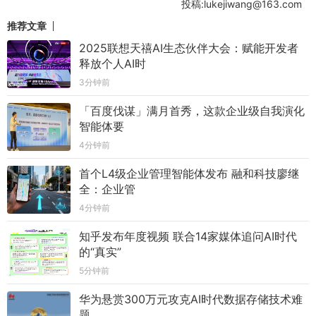
投稿:lukejiwang@163.com
推荐文章
2025联想天禧AI生态伙伴大会：赋能开发者
释放个人AI时
3分钟前
「百度伐谋」满月首秀，这款企业级自我演化
智能体要
4分钟前
首个L4级企业管理智能体发布 融和科技廖继
全：企业管
4分钟前
知乎发布年度视频 联合14家媒体追问AI时代
的“真实”
5分钟前
华为悬赏300万元攻克AI时代数据存储技术难
题