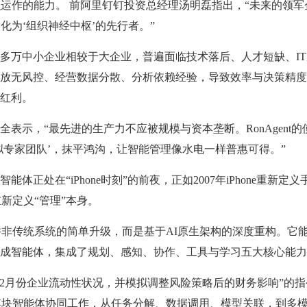
织运作的能力。 前阿里钉钉投资总经理汤明磊指出，“未来的领军
化为‘组织神经中枢’的先行者。”
多万中小企业相较于大企业，普遍面临技术落后、人才短缺、IT
放无风控、经营数据分散、分析依赖经验，导致效率与决策精度
红利。
示，“最先进的生产力不应被规模与资本垄断。RonAgent的
拟专家团队’，抹平鸿沟，让智能管理像水电一样普惠可得。”
处在“iPhone时刻”的前夜，正如2007年iPhone重新定义
新定义“管理”本身。
t并非传统系统的简单升级，而是基于AI原生架构的深度重构。它
成智能体，集成了规划、感知、协作、工具与学习五大核心能力
月份企业流动性状况，并模拟调整风险策略后的财务影响”的指
度各模块智能体协同工作，从任务分解、数据调用、模型关联，到多