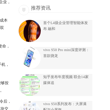
企业，
推荐资讯
成本
首个L4级企业管理智能体发
双
布 融和
使命，
vivo S50 Pro mini深度评测：
首款骁龙
手机，
知乎发布年度视频 联合14家
能够按
媒体追
。
令后，
vivo S50系列发布：大屏满
模块交
配与小屏旗