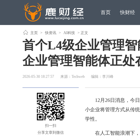
首页
快财经
主页
>
快资讯
>
AI科技
> 正文
首个L4级企业管理智
企业管理智能体正处在“
2026-05-30 18:27:57
来源：Techweb
编辑：李川峰
12月26日消息，今日，
小企业将管理方式从传统
学性。
扫一扫
分享文章到微信
在人工智能浪潮下，企