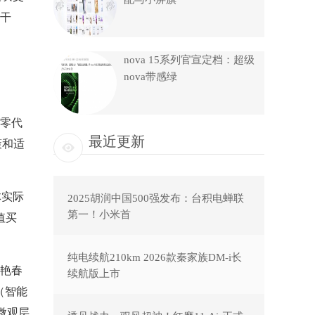
干
nova 15系列官宣定档：超级
nova带感绿
现零代
最近更新
策和适
体实际
2025胡润中国500强发布：台积电蝉联
第一！小米首
值买
纯电续航210km 2026款秦家族DM-i长
艳春
续航版上市
（智能
微观层