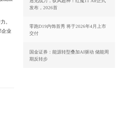
透见战力，驭风超神！红魔11 Air正式
发布，2026首
潜力。
零跑D19内饰首秀 将于2026年4月上市
部企业
交付
国金证券：能源转型叠加AI驱动 储能周
期反转步