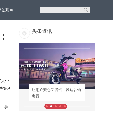
原创观点
头条资讯
：
广大中
决策科
里汇
让用户安心又省钱，雅迪以钠
让用户安心又省钱，雅迪以钠
电普
电普
，关