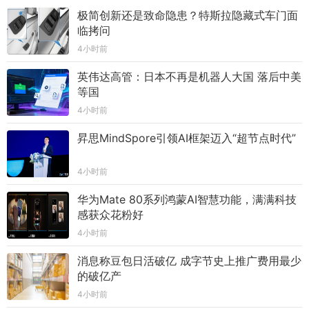
极简创新还是致命隐患？特斯拉隐藏式车门面
临拷问
4小时前
英伟达高管：日本不再是机器人大国 落后中美
等国
4小时前
昇思MindSpore引领AI框架迈入“超节点时代”
4小时前
华为Mate 80系列鸿蒙AI智慧功能，满满科技
感获众花粉好
4小时前
消息称豆包日活破亿 成字节史上推广费用最少
的破亿产
4小时前