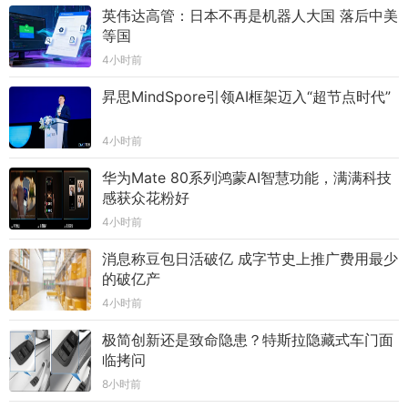
英伟达高管：日本不再是机器人大国 落后中美
等国
4小时前
昇思MindSpore引领AI框架迈入“超节点时代”
4小时前
华为Mate 80系列鸿蒙AI智慧功能，满满科技
感获众花粉好
4小时前
消息称豆包日活破亿 成字节史上推广费用最少
的破亿产
4小时前
极简创新还是致命隐患？特斯拉隐藏式车门面
临拷问
8小时前