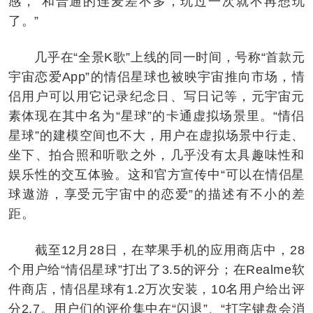
感，“和普通的连麦差不多，玩过一次就不再想玩
了。”
几乎在“全景K歌”上线的同一时间，号称“首款元
宇宙恋爱App”的情侣星球也被映宇宙推向市场，情
侣用户可以用它记录纪念日、写日记等，元宇宙元
素体现在其中名为“星球”的卡通虚拟场景里。“情侣
星球”的建模空间也不大，用户在虚拟场景中行走、
坐下、拍合照和听歌之外，几乎没有太具趣味性和
娱乐性的交互体验。这和官方宣传中“可以在情侣星
球遨游，享受元宇宙中的恋爱”的描述有不小的差
距。
截至12月28日，在苹果手机的应用商店中，28
个用户给“情侣星球”打出了3.5的评分；在Realme软
件商店，情侣星球有1.2万次安装，10名用户给出评
分2.7。用户们的评价集中在“闪退”、“打字键盘会消