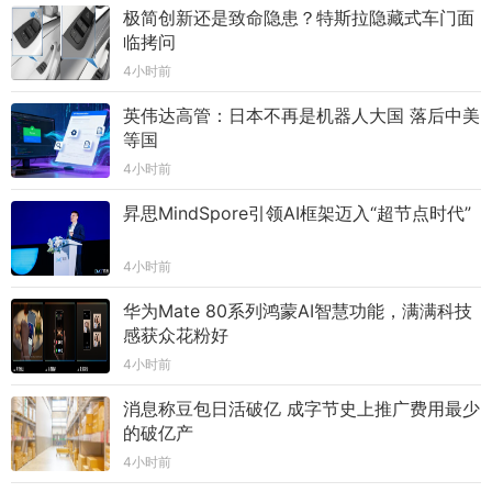
极简创新还是致命隐患？特斯拉隐藏式车门面
临拷问
4小时前
英伟达高管：日本不再是机器人大国 落后中美
等国
4小时前
昇思MindSpore引领AI框架迈入“超节点时代”
4小时前
华为Mate 80系列鸿蒙AI智慧功能，满满科技
感获众花粉好
4小时前
消息称豆包日活破亿 成字节史上推广费用最少
的破亿产
4小时前