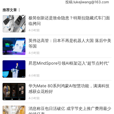
投稿:lukejiwang@163.com
推荐文章
极简创新还是致命隐患？特斯拉隐藏式车门面
临拷问
4小时前
英伟达高管：日本不再是机器人大国 落后中美
等国
4小时前
昇思MindSpore引领AI框架迈入“超节点时代”
4小时前
华为Mate 80系列鸿蒙AI智慧功能，满满科技
感获众花粉好
4小时前
消息称豆包日活破亿 成字节史上推广费用最少