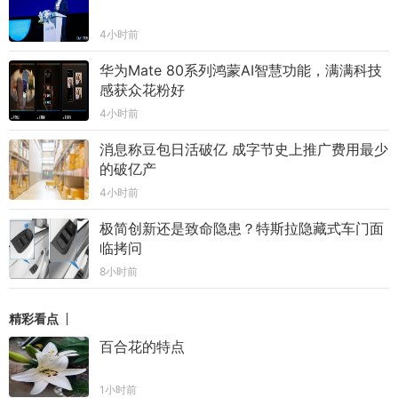
4小时前
华为Mate 80系列鸿蒙AI智慧功能，满满科技
感获众花粉好
4小时前
消息称豆包日活破亿 成字节史上推广费用最少
的破亿产
4小时前
极简创新还是致命隐患？特斯拉隐藏式车门面
临拷问
8小时前
精彩看点
百合花的特点
1小时前