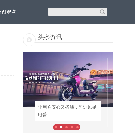
原创观点
头条资讯
里汇
以钠
让用户安心又省钱，雅迪以钠
老酒节全面向C、春糖全域布
电普
局，