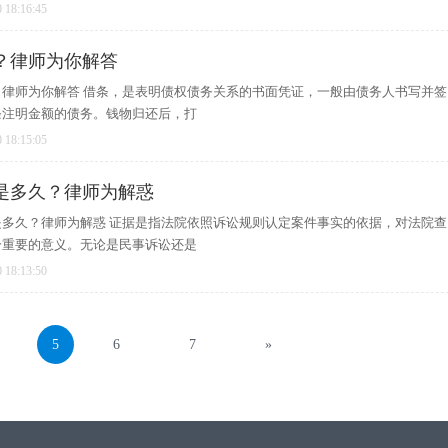
 18:16:45
？律师为你解答
律师为你解答 借条，是表明债权债务关系的书面凭证，一般由债务人书写并签
条注明金额的债务。钱物归还后，打
 18:15:05
是多久？律师为解惑
多久？律师为解惑 证据是指法院依照诉讼规则认定案件事实的依据，对法院查
分重要的意义。无论是民事诉讼还是
 18:13:50
5
6
7
»