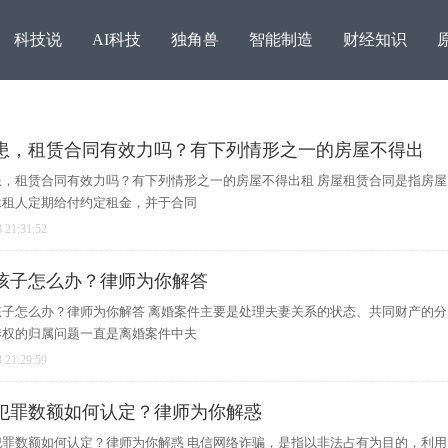
科技说
AI科技
独角兽
智能制造
财经知识
患，租赁合同有效力吗？有下列情形之一的房屋不得出
，租赁合同有效力吗？有下列情形之一的房屋不得出租 房屋租赁合同是指房屋
承租人定期给付约定租金，并于合同
 21:31:52
孩子怎么办？律师为你解答
子怎么办？律师为你解答 离婚案件主要是处理夫妻关系的状态、共同财产的分
养权的归属问题一直是离婚案件中夫
广交会直击：蚂蚁国际万
让用户安心又省钱，雅迪
 21:29:59
链接
电普
犯罪数额如何认定？律师为你解惑
罪数额如何认定？律师为你解惑 电信网络诈骗，是指以非法占有为目的，利用