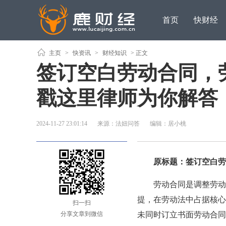
首页
快财经
主页
>
快资讯
>
财经知识
> 正文
签订空白劳动合同，
戳这里律师为你解答
2024-11-27 23:01:14
来源：法妞问答
编辑：居小桃
原标题：签订空白劳动
劳动合同是调整劳动关
提，在劳动法中占据核心
扫一扫
分享文章到微信
未同时订立书面劳动合同