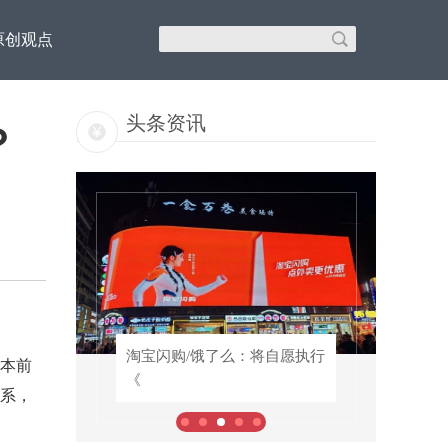
原创观点
头条资讯
？
超半
淘宝闪购/饿了么：将自愿执行
淘宝闪购/饿了么：将自愿执行
本前
《
《
系，