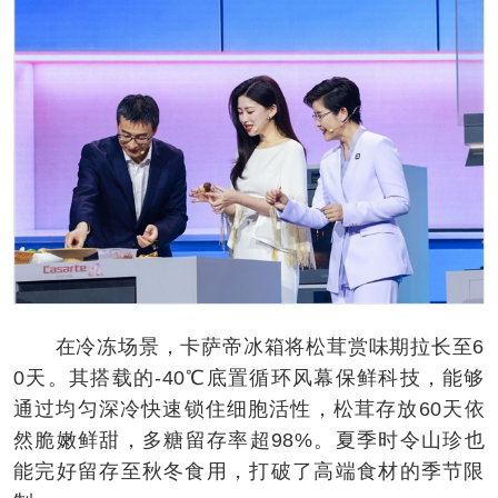
在冷冻场景，卡萨帝冰箱将松茸赏味期拉长至6
0天。其搭载的-40℃底置循环风幕保鲜科技，能够
通过均匀深冷快速锁住细胞活性，松茸存放60天依
然脆嫩鲜甜，多糖留存率超98%。夏季时令山珍也
能完好留存至秋冬食用，打破了高端食材的季节限