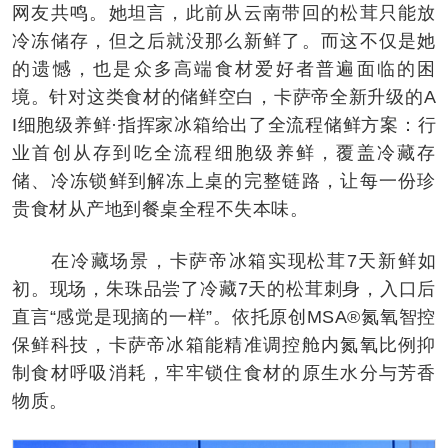
网友共鸣。她坦言，此前从云南带回的松茸只能放
冷冻储存，但之后就没那么新鲜了。而这不仅是她
的遗憾，也是众多高端食材爱好者普遍面临的困
境。针对这类食材的储鲜空白，卡萨帝全新升级的A
I细胞级养鲜·指挥家冰箱给出了全流程储鲜方案：行
业首创从存到吃全流程细胞级养鲜，覆盖冷藏存
储、冷冻锁鲜到解冻上桌的完整链路，让每一份珍
贵食材从产地到餐桌全程不失本味。
在冷藏场景，卡萨帝冰箱实现松茸7天新鲜如
初。现场，朱珠品尝了冷藏7天的松茸刺身，入口后
直言“感觉是现摘的一样”。依托原创MSA®氮氧智控
保鲜科技，卡萨帝冰箱能精准调控舱内氮氧比例抑
制食材呼吸消耗，牢牢锁住食材的原生水分与芳香
物质。