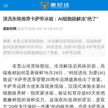
演员朱珠推荐卡萨帝冰箱：AI细胞级解冻“绝了”
鹿财经网
发表于2026-06-30 09:54:22
摘要: 名贵山珍赏味期短、冷冻解冻后风味折损，高端食材
如何妥善保鲜?6月26日，科技进化 为爱(AI)致远卡萨帝思享
荟暨20周年品牌盛典给出了答案。卡萨帝品牌
名贵山珍赏味期短、冷冻解冻后风味折损，高
端食材如何妥善保鲜?6月26日，“科技进化 为爱(AI)
致远”卡萨帝思享荟暨20周年品牌盛典给出了答案。
卡萨帝品牌大使朱珠现身现场，沉浸式体验全新AI
细胞级养鲜・指挥家冰箱，验证松茸存放60天依然
脆嫩鲜甜的保鲜实力。这场双向选择的背后，是双
方“20年专注做好一件事”的内核共鸣，也是卡萨帝冰