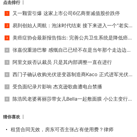
点击排行
又一颗雷引爆 这家上市公司6亿商誉减值股价跌停
易到创始人周航：泡沫时代结束 接下来进入一个“老实时代”
美癌症协会最新报告指出: 完善公共卫生系统是降低癌症死亡率
张嘉倪重游巴黎 感慨自己已经不在是当年那个走边边的小小姑娘
阿里文娱否认裁员 只是其内部调整一直在进行
西门子确认收购光伏逆变器制造商Kaco 正式进军光伏家用储能市
受负面纪录片影响 杰克逊歌曲遭电台禁播
陈浩民老婆蒋丽莎带女儿Bella一起敷面膜 小公主变行走的表情包
猜你喜欢
租赁合同无效，房东可否主张占有使用费？律师