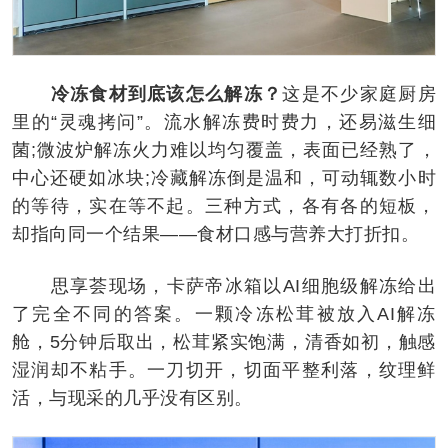
冷冻食材到底该怎么解冻？
这是不少家庭厨房
里的“灵魂拷问”。流水解冻费时费力，还易滋生细
菌;微波炉解冻火力难以均匀覆盖，表面已经熟了，
中心还硬如冰块;冷藏解冻倒是温和，可动辄数小时
的等待，实在等不起。三种方式，各有各的短板，
却指向同一个结果——食材口感与营养大打折扣。
思享荟现场，卡萨帝冰箱以AI细胞级解冻给出
了完全不同的答案。一颗冷冻松茸被放入AI解冻
舱，5分钟后取出，松茸紧实饱满，清香如初，触感
湿润却不粘手。一刀切开，切面平整利落，纹理鲜
活，与现采的几乎没有区别。