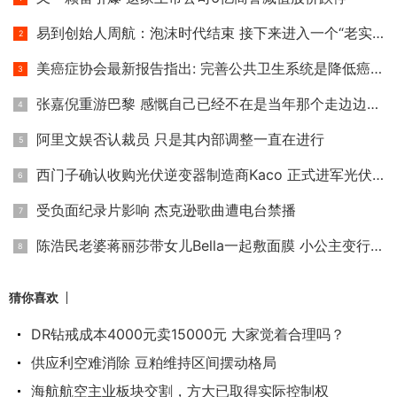
易到创始人周航：泡沫时代结束 接下来进入一个“老实时代”
美癌症协会最新报告指出: 完善公共卫生系统是降低癌症死亡率
张嘉倪重游巴黎 感慨自己已经不在是当年那个走边边的小小姑娘
阿里文娱否认裁员 只是其内部调整一直在进行
西门子确认收购光伏逆变器制造商Kaco 正式进军光伏家用储能市
受负面纪录片影响 杰克逊歌曲遭电台禁播
陈浩民老婆蒋丽莎带女儿Bella一起敷面膜 小公主变行走的表情包
猜你喜欢
DR钻戒成本4000元卖15000元 大家觉着合理吗？
供应利空难消除 豆粕维持区间摆动格局
海航航空主业板块交割，方大已取得实际控制权