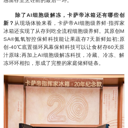
感留存至烹饪前的最后一环。
除了
AI
细胞级解冻，卡萨帝冰箱还有哪些创
新？
从现场体验来看，卡萨帝AI细胞级养鲜·指挥家
冰箱还实现了从存到吃全流程细胞级养鲜。其原创M
SA®氮氧智控保鲜科技能让果蔬存7天新鲜如初;原
创-40℃底置循环风幕保鲜科技可以让食材存60天原
汁原味;再加上AI细胞级解冻科技，冷藏、冷冻、解
冻环环相扣，形成了完整的家庭储鲜链条。