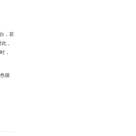
台，若
对此，
时，
色循