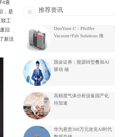
乎0衰
推荐资讯
后，是
互联工
DuoVane C：Pfeiffer
废旧
Vacuum+Fab Solutions 推
入了新活
国金证券：能源转型叠加AI
驱动 储
高精度气体分析设备国产化
待加速
华为悬赏300万元攻克AI时代
数据存储