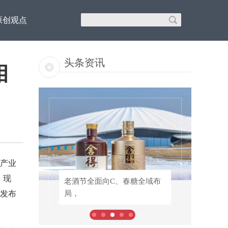
原创观点
头条资讯
相
产业
。现
以钠
老酒节全面向C、春糖全域布
老酒节全面向C、春糖全域布
发布
局，
局，