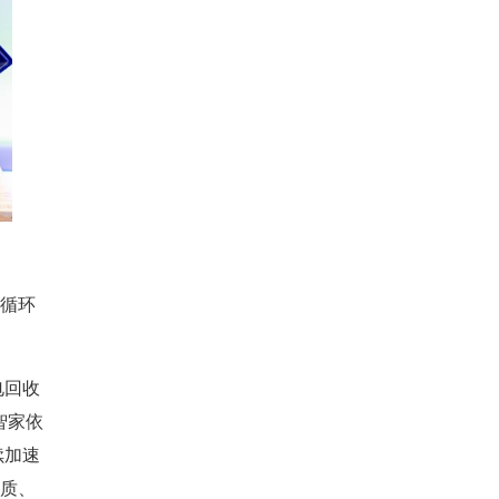
循环
电回收
智家依
续加速
质、