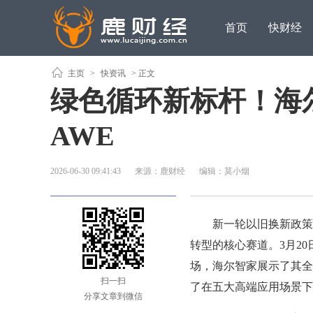
首页
快财经
主页
>
快资讯
> 正文
绿色循环新标杆！海
AWE
2026-06-30 09:41:43
来源：鹿财经
编辑：莫小烟
新一轮以旧换新政策引
转型的核心赛道。3月20日
场，海尔智家展示了其全
扫一扫
了在五大高端应用场景下
分享文章到微信