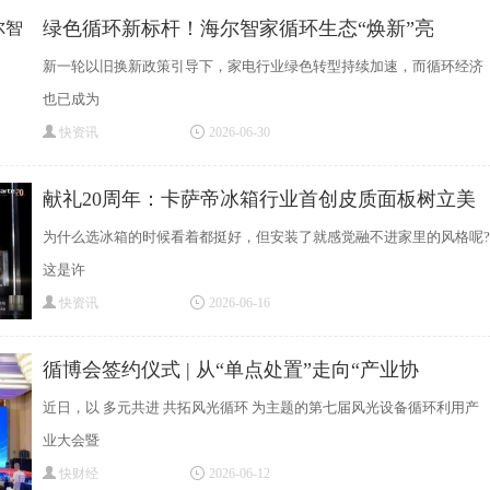
绿色循环新标杆！海尔智家循环生态“焕新”亮
新一轮以旧换新政策引导下，家电行业绿色转型持续加速，而循环经济
也已成为
快资讯
2026-06-30
献礼20周年：卡萨帝冰箱行业首创皮质面板树立美
为什么选冰箱的时候看着都挺好，但安装了就感觉融不进家里的风格呢?
这是许
快资讯
2026-06-16
循博会签约仪式 | 从“单点处置”走向“产业协
近日，以 多元共进 共拓风光循环 为主题的第七届风光设备循环利用产
业大会暨
快财经
2026-06-12