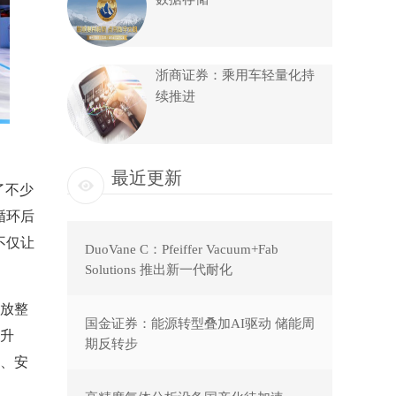
浙商证券：乘用车轻量化持
续推进
最近更新
了不少
循环后
不仅让
DuoVane C：Pfeiffer Vacuum+Fab
Solutions 推出新一代耐化
放整
国金证券：能源转型叠加AI驱动 储能周
升
期反转步
、安