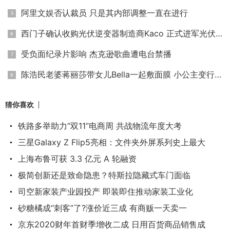
阿里文娱否认裁员 只是其内部调整一直在进行
西门子确认收购光伏逆变器制造商Kaco 正式进军光伏家用储能市
受负面纪录片影响 杰克逊歌曲遭电台禁播
陈浩民老婆蒋丽莎带女儿Bella一起敷面膜 小公主变行走的表情包
猜你喜欢
铁路多举助力“双11”电商周 共战物流年度大考
三星Galaxy Z Flip5亮相：文件夹外屏系列史上最大
上海布鲁可获 3.3 亿元 A 轮融资
极简创新还是致命隐患？特斯拉隐藏式车门面临
司空新家装产业园投产 即装即住推动家装工业化
砂糖橘成“刺客”了?涨价近三成 有商贩一天卖一
京东2020财年首财季增收二成 日用百货商品销售成