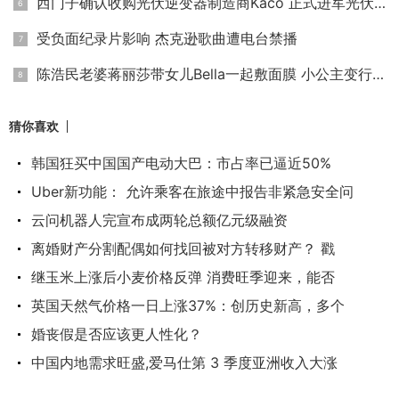
西门子确认收购光伏逆变器制造商Kaco 正式进军光伏家用储能市
受负面纪录片影响 杰克逊歌曲遭电台禁播
陈浩民老婆蒋丽莎带女儿Bella一起敷面膜 小公主变行走的表情包
猜你喜欢
韩国狂买中国国产电动大巴：市占率已逼近50%
Uber新功能： 允许乘客在旅途中报告非紧急安全问
云问机器人完宣布成两轮总额亿元级融资
离婚财产分割配偶如何找回被对方转移财产？ 戳
继玉米上涨后小麦价格反弹 消费旺季迎来，能否
英国天然气价格一日上涨37%：创历史新高，多个
婚丧假是否应该更人性化？
中国内地需求旺盛,爱马仕第 3 季度亚洲收入大涨