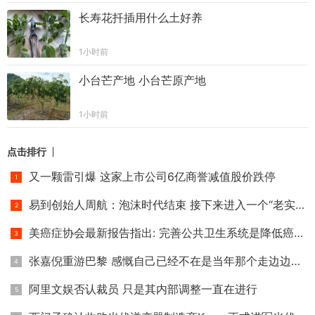
长寿花扦插用什么土好养
1小时前
小台芒产地 小台芒原产地
1小时前
点击排行
又一颗雷引爆 这家上市公司6亿商誉减值股价跌停
易到创始人周航：泡沫时代结束 接下来进入一个“老实时代”
美癌症协会最新报告指出: 完善公共卫生系统是降低癌症死亡率
张嘉倪重游巴黎 感慨自己已经不在是当年那个走边边的小小姑娘
阿里文娱否认裁员 只是其内部调整一直在进行