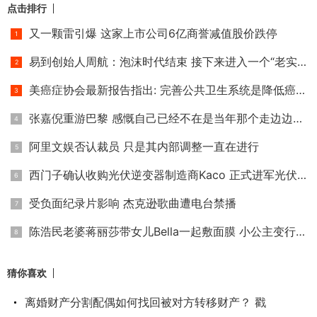
点击排行
又一颗雷引爆 这家上市公司6亿商誉减值股价跌停
易到创始人周航：泡沫时代结束 接下来进入一个“老实时代”
美癌症协会最新报告指出: 完善公共卫生系统是降低癌症死亡率
张嘉倪重游巴黎 感慨自己已经不在是当年那个走边边的小小姑娘
阿里文娱否认裁员 只是其内部调整一直在进行
西门子确认收购光伏逆变器制造商Kaco 正式进军光伏家用储能市
受负面纪录片影响 杰克逊歌曲遭电台禁播
陈浩民老婆蒋丽莎带女儿Bella一起敷面膜 小公主变行走的表情包
猜你喜欢
离婚财产分割配偶如何找回被对方转移财产？ 戳