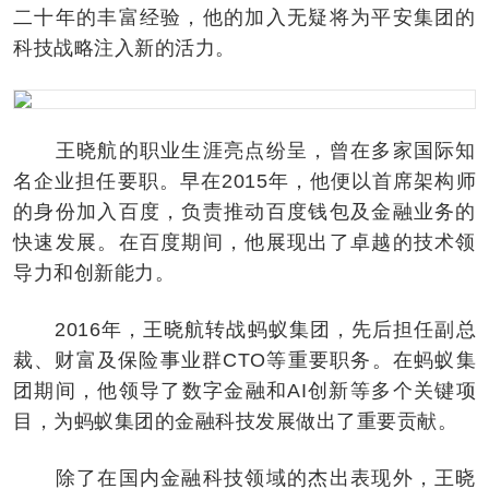
二十年的丰富经验，他的加入无疑将为平安集团的
科技战略注入新的活力。
王晓航的职业生涯亮点纷呈，曾在多家国际知
名企业担任要职。早在2015年，他便以首席架构师
的身份加入百度，负责推动百度钱包及金融业务的
快速发展。在百度期间，他展现出了卓越的技术领
导力和创新能力。
2016年，王晓航转战蚂蚁集团，先后担任副总
裁、财富及保险事业群CTO等重要职务。在蚂蚁集
团期间，他领导了数字金融和AI创新等多个关键项
目，为蚂蚁集团的金融科技发展做出了重要贡献。
除了在国内金融科技领域的杰出表现外，王晓