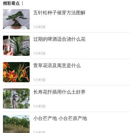
精彩看点
五针松种子催芽方法图解
1小时前
过期的啤酒适合浇什么花
1小时前
萱草花语及寓意是什么
1小时前
长寿花扦插用什么土好养
1小时前
小台芒产地 小台芒原产地
1小时前