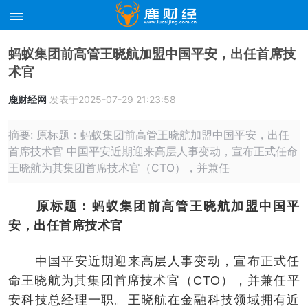
蚂蚁集团前高管王晓航加盟中国平安，出任首席技
术官
鹿财经网
发表于2025-07-29 21:23:58
摘要: 原标题：蚂蚁集团前高管王晓航加盟中国平安，出任
首席技术官 中国平安近期迎来高层人事变动，宣布正式任命
王晓航为其集团首席技术官（CTO），并兼任
原标题：蚂蚁集团前高管王晓航加盟中国平
安，出任首席技术官
中国平安近期迎来高层人事变动，宣布正式任
命王晓航为其集团首席技术官（CTO），并兼任平
安科技总经理一职。王晓航在金融科技领域拥有近