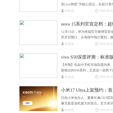
焦Live神器”为核心卖点，在设
科技说
2026-08-02
nova 15系列官宣定档：
12月15日，华为终端官方微博官宣全
并开启预订。从海报中我们看到，焕新
科技说
2026-08-02
vivo S50深度评测：标
【评测】在如今手机市场高度内卷、
新推出的S50系列，正是这一趋势
科技说
2026-08-02
小米17 Ultra上架预约
日前小米创办人，董事长兼CEO雷军
像无疑是该机最大的卖点。官方表
科技说
2026-08-02