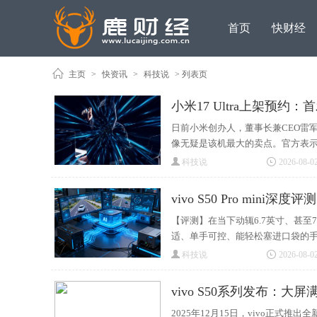
首页
快财经
主页
>
快资讯
>
科技说
> 列表页
小米17 Ultra上架预约
日前小米创办人，董事长兼CEO雷军
像无疑是该机最大的卖点。官方表
科技说
2026-08-02
vivo S50 Pro min
【评测】在当下动辄6.7英寸、甚
适、单手可控、能轻松塞进口袋的
科技说
2026-08-02
vivo S50系列发布：
2025年12月15日，vivo正式推出全新