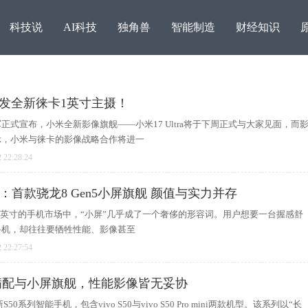
科技说
AI科技
独角兽
智能制造
财经知识
：首发全新徕卡1英寸主摄！
正式宣布，小米全新影像旗舰——小米17 Ultra将于下周正式与大家见面，而
示，小米与徕卡的影像战略合作将进一
 22:28:24
i深度评测：首款骁龙8 Gen5小屏旗舰 颜值与实力并存
至7英寸的手机市场中，“小屏”几乎成了一个奢侈的形容词。用户想要一台握感舒
手机，却往往要牺牲性能、影像甚至
老酒节全面向C、春糖全
 22:27:54
局，
大屏满配与小屏旗舰，性能影像皆无妥协
S50系列智能手机，包含vivo S50与vivo S50 Pro mini两款机型。该系列以“长