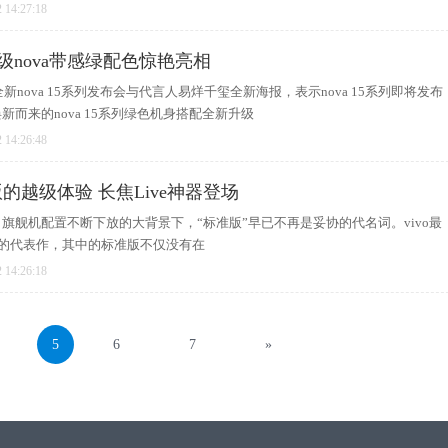
 14:27:18
超级nova带感绿配色惊艳亮相
新nova 15系列发布会与代言人易烊千玺全新海报，表示nova 15系列即将发布
而来的nova 15系列绿色机身搭配全新升级
 14:26:48
准版的越级体验 长焦Live神器登场
旗舰机配置不断下放的大背景下，“标准版”早已不再是妥协的代名词。vivo最
下的代表作，其中的标准版不仅没有在
 14:26:18
5
6
7
»