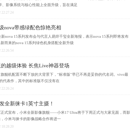
计美学、影像系统与核心性能上全面升级，旨在满足
 22:27:24
超级nova带感绿配色惊艳亮相
新nova 15系列发布会与代言人易烊千玺全新海报，表示nova 15系列即将发布
而来的nova 15系列绿色机身搭配全新升级
 22:26:54
准版的越级体验 长焦Live神器登场
旗舰机配置不断下放的大背景下，“标准版”早已不再是妥协的代名词。vivo最
下的代表作，其中的标准版不仅没有在
 22:26:24
：首发全新徕卡1英寸主摄！
正式宣布，小米全新影像旗舰——小米17 Ultra将于下周正式与大家见面，而
示，小米与徕卡的影像战略合作将进一
 18:28:20