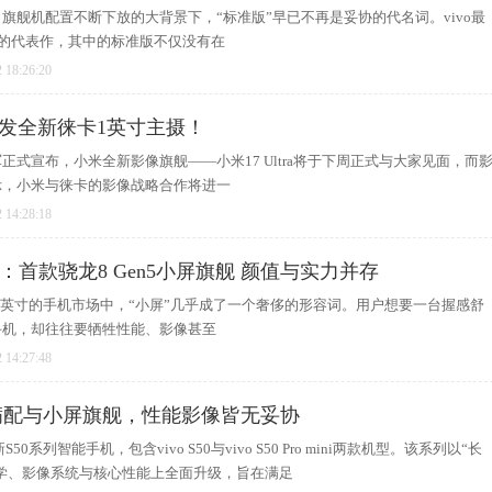
旗舰机配置不断下放的大背景下，“标准版”早已不再是妥协的代名词。vivo最
下的代表作，其中的标准版不仅没有在
 18:26:20
：首发全新徕卡1英寸主摄！
正式宣布，小米全新影像旗舰——小米17 Ultra将于下周正式与大家见面，而
示，小米与徕卡的影像战略合作将进一
 14:28:18
i深度评测：首款骁龙8 Gen5小屏旗舰 颜值与实力并存
至7英寸的手机市场中，“小屏”几乎成了一个奢侈的形容词。用户想要一台握感舒
手机，却往往要牺牲性能、影像甚至
 14:27:48
大屏满配与小屏旗舰，性能影像皆无妥协
S50系列智能手机，包含vivo S50与vivo S50 Pro mini两款机型。该系列以“长
计美学、影像系统与核心性能上全面升级，旨在满足