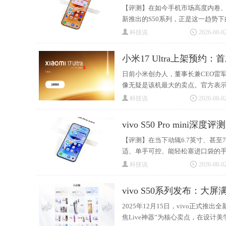
【评测】在如今手机市场高度内卷、
新推出的S50系列，正是这一趋势
科技说
2026-08-02
小米17 Ultra上架预约
日前小米创办人，董事长兼CEO雷军
像无疑是该机最大的卖点。官方表
科技说
2026-08-02
vivo S50 Pro min
【评测】在当下动辄6.7英寸、甚
适、单手可控、能轻松塞进口袋的
科技说
2026-08-02
vivo S50系列发布：
2025年12月15日，vivo正式推出全新
焦Live神器”为核心卖点，在设