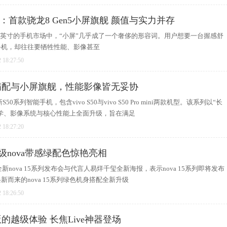
i深度评测：首款骁龙8 Gen5小屏旗舰 颜值与实力并存
至7英寸的手机市场中，“小屏”几乎成了一个奢侈的形容词。用户想要一台握感舒
手机，却往往要牺牲性能、影像甚至
 18:27:50
大屏满配与小屏旗舰，性能影像皆无妥协
S50系列智能手机，包含vivo S50与vivo S50 Pro mini两款机型。该系列以“长
计美学、影像系统与核心性能上全面升级，旨在满足
 18:27:20
超级nova带感绿配色惊艳亮相
新nova 15系列发布会与代言人易烊千玺全新海报，表示nova 15系列即将发布
而来的nova 15系列绿色机身搭配全新升级
 18:26:50
准版的越级体验 长焦Live神器登场