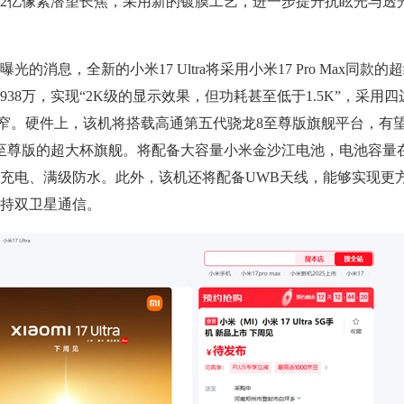
2亿像素潜望长焦，采用新的镀膜工艺，进一步提升抗眩光与透
息，全新的小米17 Ultra将采用小米17 Pro Max同款的
38万，实现“2K级的显示效果，但功耗甚至低于1.5K”，采用四
e更窄。硬件上，该机将搭载高通第五代骁龙8至尊版旗舰平台，有
至尊版的超大杯旗舰。将配备大容量小米金沙江电池，电池容量在6
持无线充电、满级防水。此外，该机还将配备UWB天线，能够实现更
持双卫星通信。