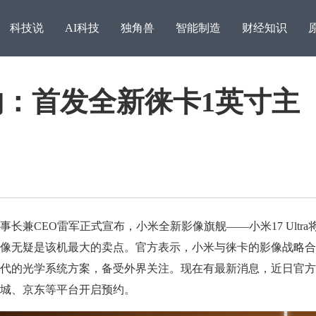
科技说
AI科技
独角兽
智能制造
财经知识
架预约：首发全新徕卡1英寸主
兼CEO雷军正式宣布，小米全新影像旗舰——小米17 Ultra
像无疑是该机最大的卖点。官方表示，小米与徕卡的影像战略合
广交会直击：蚂蚁国际万
让用户安心又省钱，雅迪
代的光学系统方案，备受外界关注。现在有最新消息，近日官方
链接
电普
城、京东等平台开启预约。