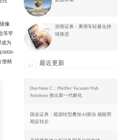
光性
超级像
浙商证券：乘用车轻量化持
边等窄
续推进
望成为
000-
方便精
最近更新
DuoVane C：Pfeiffer Vacuum+Fab
Solutions 推出新一代耐化
国金证券：能源转型叠加AI驱动 储能周
期反转步