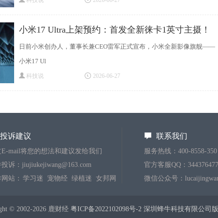
科技说
2026-06-27
小米17 Ultra上架预约：首发全新徕卡1英寸主摄！
日前小米创办人，董事长兼CEO雷军正式宣布，小米全新影像旗舰——
小米17 Ul
科技说
2026-06-27
投诉建议
联系我们
E-mail将您的想法和建议发给我们
服务热线：400-8558-350
诉：jiujiukejiwang@163.com
官方客服QQ：344376477
作网站：
学习迷
宠物经
绿植迷
女邦网
微信公众号：lucaijingwa
ight © 2002-2026 鹿财经
粤ICP备2022102098号-2 深圳蜂牛科技有限公