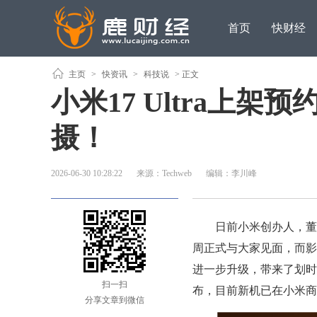
首页
快财经
主页
>
快资讯
>
科技说
> 正文
小米17 Ultra上
摄！
2026-06-30 10:28:22
来源：Techweb
编辑：李川峰
日前小米创办人，董事长
周正式与大家见面，而影
进一步升级，带来了划时
扫一扫
布，目前新机已在小米商
分享文章到微信