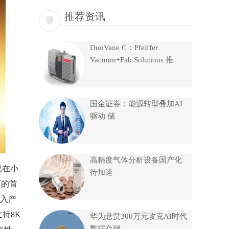
推荐资讯
DuoVane C：Pfeiffer
Vacuum+Fab Solutions 推
国金证券：能源转型叠加AI
驱动 储
高精度气体分析设备国产化
已在小
待加速
下的首
入产
支持8K
华为悬赏300万元攻克AI时代
数据存储