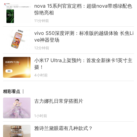
nova 15系列官宣定档：超级nova带感绿配色
惊艳亮相
11分钟前
vivo S50深度评测：标准版的越级体验 长焦Li
ve神器登场
12分钟前
小米17 Ultra上架预约：首发全新徕卡1英寸主
摄！
4小时前
精彩看点
古力娜扎日常穿搭图片
1小时前
雅诗兰黛眼霜有几种款式？