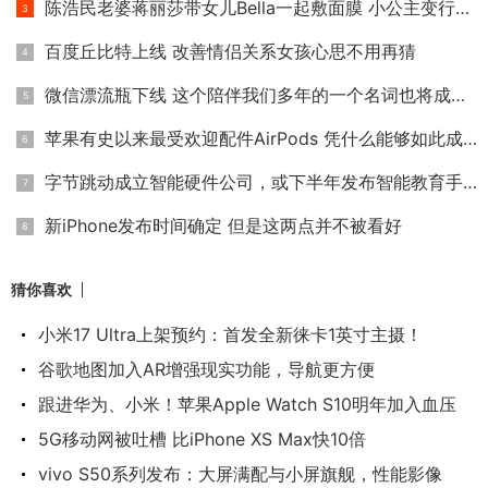
陈浩民老婆蒋丽莎带女儿Bella一起敷面膜 小公主变行走的表情包
百度丘比特上线 改善情侣关系女孩心思不用再猜
微信漂流瓶下线 这个陪伴我们多年的一个名词也将成为历史
苹果有史以来最受欢迎配件AirPods 凭什么能够如此成功？
字节跳动成立智能硬件公司，或下半年发布智能教育手机
新iPhone发布时间确定 但是这两点并不被看好
猜你喜欢
小米17 Ultra上架预约：首发全新徕卡1英寸主摄！
谷歌地图加入AR增强现实功能，导航更方便
跟进华为、小米！苹果Apple Watch S10明年加入血压
5G移动网被吐槽 比iPhone XS Max快10倍
vivo S50系列发布：大屏满配与小屏旗舰，性能影像