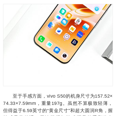
至于手感方面，vivo S50的机身尺寸为157.52×
74.33×7.59mm，重量197g。虽然不算极致轻薄，
但得益于6.59英寸的“黄金尺寸”和超大圆润R角，握