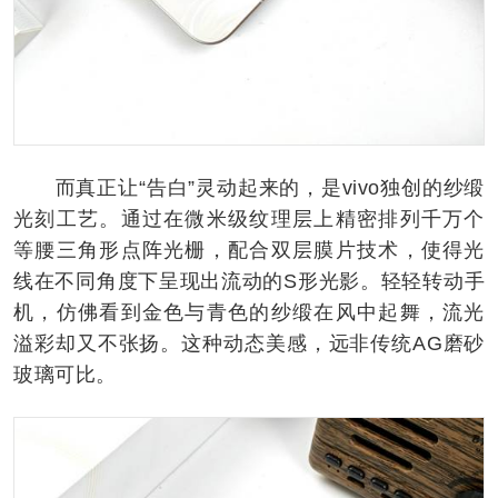
而真正让“告白”灵动起来的，是vivo独创的纱缎
光刻工艺。通过在微米级纹理层上精密排列千万个
等腰三角形点阵光栅，配合双层膜片技术，使得光
线在不同角度下呈现出流动的S形光影。轻轻转动手
机，仿佛看到金色与青色的纱缎在风中起舞，流光
溢彩却又不张扬。这种动态美感，远非传统AG磨砂
玻璃可比。