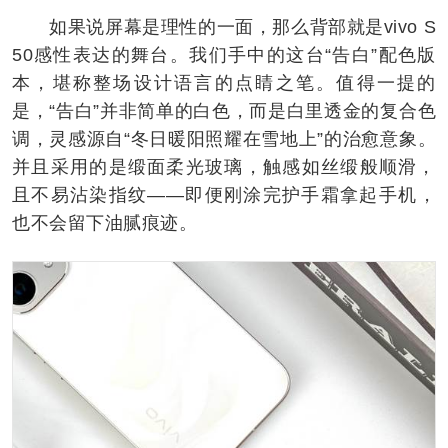
如果说屏幕是理性的一面，那么背部就是vivo S
50感性表达的舞台。我们手中的这台“告白”配色版
本，堪称整场设计语言的点睛之笔。值得一提的
是，“告白”并非简单的白色，而是白里透金的复合色
调，灵感源自“冬日暖阳照耀在雪地上”的治愈意象。
并且采用的是缎面柔光玻璃，触感如丝缎般顺滑，
且不易沾染指纹——即便刚涂完护手霜拿起手机，
也不会留下油腻痕迹。