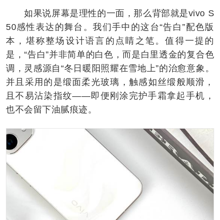
如果说屏幕是理性的一面，那么背部就是vivo S
50感性表达的舞台。我们手中的这台“告白”配色版
本，堪称整场设计语言的点睛之笔。值得一提的
是，“告白”并非简单的白色，而是白里透金的复合色
调，灵感源自“冬日暖阳照耀在雪地上”的治愈意象。
并且采用的是缎面柔光玻璃，触感如丝缎般顺滑，
且不易沾染指纹——即便刚涂完护手霜拿起手机，
也不会留下油腻痕迹。