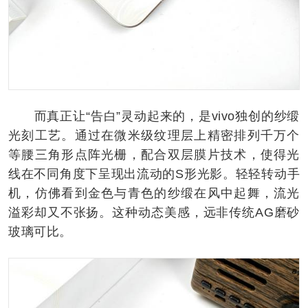
而真正让“告白”灵动起来的，是vivo独创的纱缎
光刻工艺。通过在微米级纹理层上精密排列千万个
等腰三角形点阵光栅，配合双层膜片技术，使得光
线在不同角度下呈现出流动的S形光影。轻轻转动手
机，仿佛看到金色与青色的纱缎在风中起舞，流光
溢彩却又不张扬。这种动态美感，远非传统AG磨砂
玻璃可比。