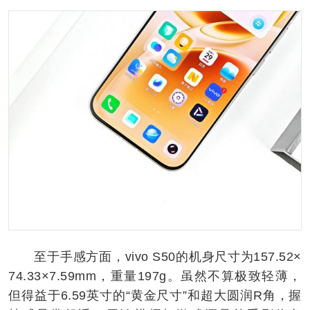
至于手感方面，vivo S50的机身尺寸为157.52×
74.33×7.59mm，重量197g。虽然不算极致轻薄，
但得益于6.59英寸的“黄金尺寸”和超大圆润R角，握