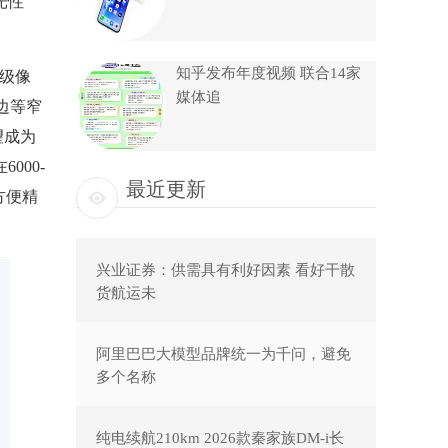
光性
知乎发布年度视频 联合14家
超级像
媒体追
边等窄
望成为
000-
最近更新
方便精
兴业证券：供需具有利好因素 看好干散
货航运未
阿里巴巴大模型品牌统一为千问，避免
多个名称
纯电续航210km 2026款秦家族DM-i长