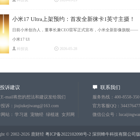
科技说
2026-05-29
小米17 Ultra上架预约：首发全新徕卡1英寸主摄！
日前小米创办人，董事长兼CEO雷军正式宣布，小米全新影像旗舰——
小米17 Ul
科技说
2026-05-28
投诉建议
联系我们
E-mail将您的想法和建议发给我们
服务热线：400-8558-350
诉：jiujiukejiwang@163.com
官方客服QQ：344376477
作网站：
学习迷
宠物经
绿植迷
女邦网
微信公众号：lucaijingwa
ight © 2002-2026 鹿财经
粤ICP备2022102098号-2 深圳蜂牛科技有限公