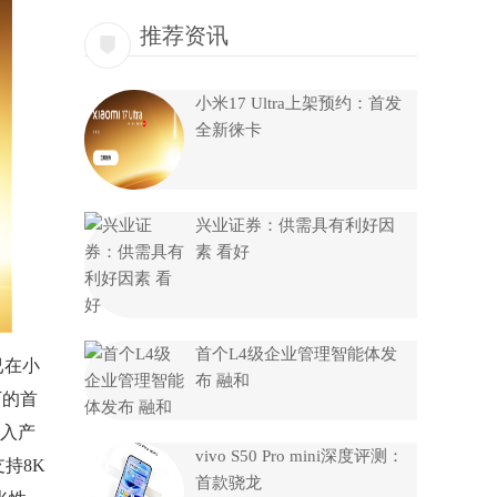
推荐资讯
小米17 Ultra上架预约：首发
全新徕卡
兴业证券：供需具有利好因
素 看好
首个L4级企业管理智能体发
已在小
布 融和
下的首
入产
vivo S50 Pro mini深度评测：
支持8K
首款骁龙