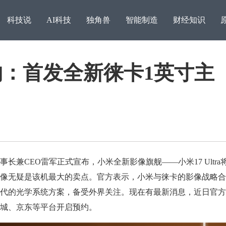
科技说
AI科技
独角兽
智能制造
财经知识
架预约：首发全新徕卡1英寸主
兼CEO雷军正式宣布，小米全新影像旗舰——小米17 Ultra
像无疑是该机最大的卖点。官方表示，小米与徕卡的影像战略合
让用户安心又省钱，雅迪
代的光学系统方案，备受外界关注。现在有最新消息，近日官方
电普
城、京东等平台开启预约。