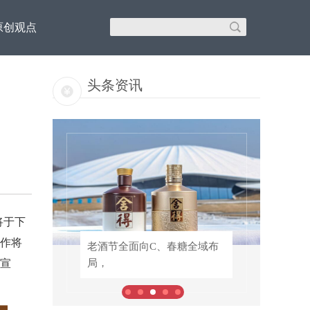
原创观点
头条资讯
将于下
作将
以钠
老酒节全面向C、春糖全域布
老酒节全面向C、春糖全域布
宣
局，
局，