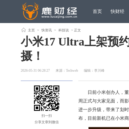
首页
快财经
主页
>
快资讯
>
科技说
> 正文
小米17 Ultra上
摄！
2026-05-31 06:28:27
来源：Techweb
编辑：李川峰
日前小米创办人，董事长
周正式与大家见面，而影
进一步升级，带来了划时
扫一扫
布，目前新机已在小米商
分享文章到微信