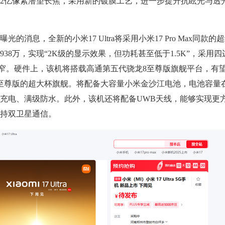
2亿像素潜望长焦，采用新的镀膜工艺，进一步提升抗眩光与透
息，全新的小米17 Ultra将采用小米17 Pro Max同款的
38万，实现“2K级的显示效果，但功耗甚至低于1.5K”，采用四
e更窄。硬件上，该机将搭载高通第五代骁龙8至尊版旗舰平台，有
至尊版的超大杯旗舰。将配备大容量小米金沙江电池，电池容量在6
持无线充电、满级防水。此外，该机还将配备UWB天线，能够实现更
持双卫星通信。