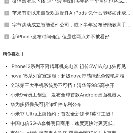
微信漂流瓶下线 这个陪伴我们多年的一个名词也将成为历史
苹果有史以来最受欢迎配件AirPods 凭什么能够如此成功？
字节跳动成立智能硬件公司，或下半年发布智能教育手机
新iPhone发布时间确定 但是这两点并不被看好
猜你喜欢
iPhone12系列不附赠耳机充电器 祖传5V/1A充电头再见
nova 15系列官宣定档：超级nova带感绿配色惊艳亮相
全球第三大手机系统势不可挡！清华等985高校开
小米9号员工创业：发布全球首款Android桌面机器人
华为多摄像头可拆卸组件专利公布
小米17 Ultra上架预约：首发全新徕卡1英寸主摄！
中国电信5G-A套餐明日商用，速度更快时延更低，
支付宝上线蚂蚁充电小程序 覆盖全国70%以上充电