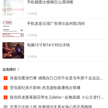
手机截图太模糊怎么调清晰
1小时前
手机老是出现广告弹出如何取消掉
1小时前
电脑13寸和14寸对比详情
1小时前
点击排行
张嘉倪重游巴黎 感慨自己已经不在是当年那个走边边的小小姑娘
受负面纪录片影响 杰克逊歌曲遭电台禁播
陈浩民老婆蒋丽莎带女儿Bella一起敷面膜 小公主变行走的表情包
百度丘比特上线 改善情侣关系女孩心思不用再猜