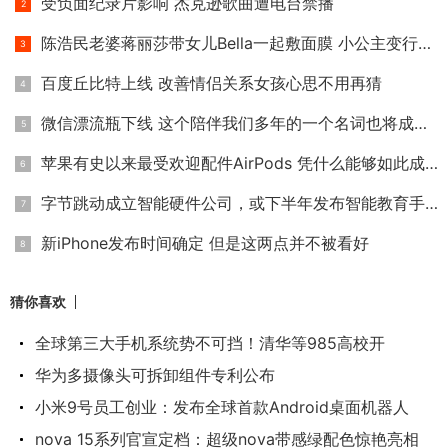
受负面纪录片影响 杰克逊歌曲遭电台禁播
陈浩民老婆蒋丽莎带女儿Bella一起敷面膜 小公主变行走的表情包
百度丘比特上线 改善情侣关系女孩心思不用再猜
微信漂流瓶下线 这个陪伴我们多年的一个名词也将成为历史
苹果有史以来最受欢迎配件AirPods 凭什么能够如此成功？
字节跳动成立智能硬件公司，或下半年发布智能教育手机
新iPhone发布时间确定 但是这两点并不被看好
猜你喜欢
全球第三大手机系统势不可挡！清华等985高校开
华为多摄像头可拆卸组件专利公布
小米9号员工创业：发布全球首款Android桌面机器人
nova 15系列官宣定档：超级nova带感绿配色惊艳亮相