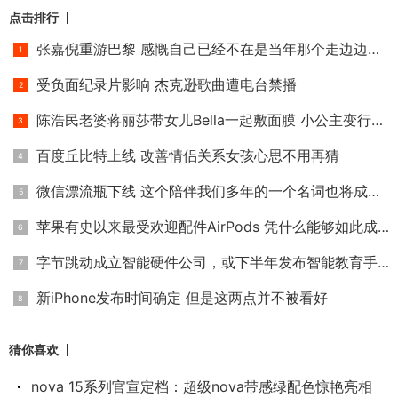
点击排行
张嘉倪重游巴黎 感慨自己已经不在是当年那个走边边的小小姑娘
受负面纪录片影响 杰克逊歌曲遭电台禁播
陈浩民老婆蒋丽莎带女儿Bella一起敷面膜 小公主变行走的表情包
百度丘比特上线 改善情侣关系女孩心思不用再猜
微信漂流瓶下线 这个陪伴我们多年的一个名词也将成为历史
苹果有史以来最受欢迎配件AirPods 凭什么能够如此成功？
字节跳动成立智能硬件公司，或下半年发布智能教育手机
新iPhone发布时间确定 但是这两点并不被看好
猜你喜欢
nova 15系列官宣定档：超级nova带感绿配色惊艳亮相