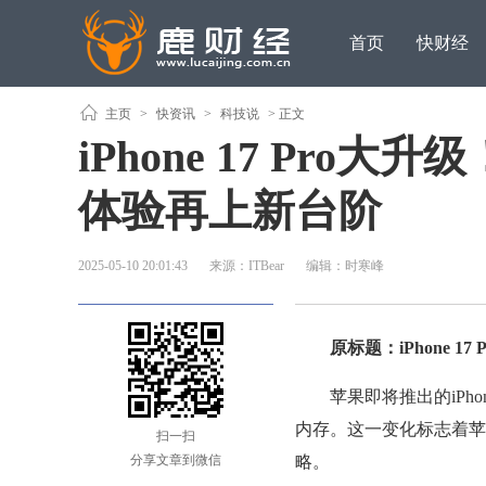
首页
快财经
主页
>
快资讯
>
科技说
> 正文
iPhone 17 Pro
体验再上新台阶
2025-05-10 20:01:43
来源：ITBear
编辑：时寒峰
原标题：iPhone 17
苹果即将推出的iPhon
内存。这一变化标志着苹
扫一扫
分享文章到微信
略。