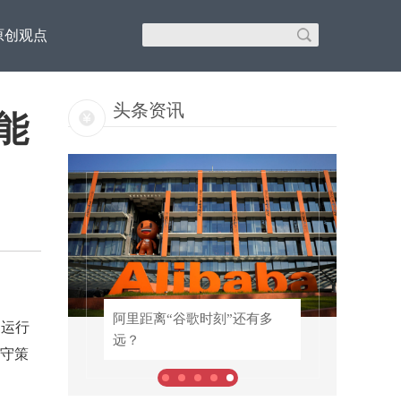
原创观点
头条资讯
性能
！专
阿里距离“谷歌时刻”还有多
阿里距离“谷歌时刻”还有多
的运行
远？
远？
守策