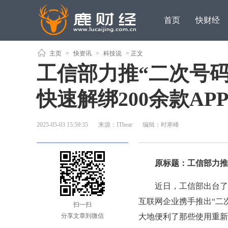
首页
快财经
主页
>
快资讯
>
科技说
> 正文
工信部力推“二次号
快速解绑200余款AP
2025-05-03 15:59:35
来源：ITbear
编辑：时寒峰
原标题：工信部力推“二
近日，工信部出台了一
互联网企业携手推出“二
扫一扫
分享文章到微信
大地便利了那些使用重新