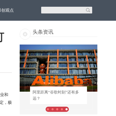
原创观点
头条资讯
可
！专
阿里距离“谷歌时刻”还有多
阿里距离“谷歌时刻”还有多
业和
远？
远？
定，极