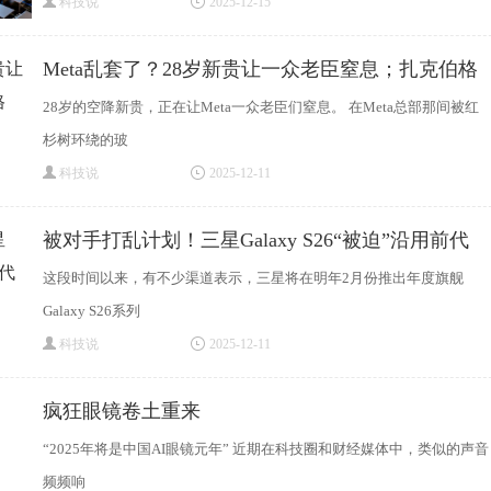
科技说
2025-12-15
Meta乱套了？28岁新贵让一众老臣窒息；扎克伯格
28岁的空降新贵，正在让Meta一众老臣们窒息。 在Meta总部那间被红
杉树环绕的玻
科技说
2025-12-11
被对手打乱计划！三星Galaxy S26“被迫”沿用前代
这段时间以来，有不少渠道表示，三星将在明年2月份推出年度旗舰
Galaxy S26系列
科技说
2025-12-11
疯狂眼镜卷土重来
“2025年将是中国AI眼镜元年” 近期在科技圈和财经媒体中，类似的声音
频频响