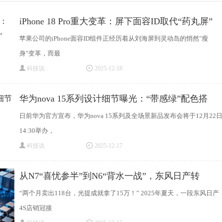
iPhone 18 Pro重大变革：屏下面容ID取代“药丸屏”
苹果公司的iPhone面容ID组件正经历着从刘海屏到灵动岛的悄然"瘦
身"变革，而最
科技说
2025-12-18
华为nova 15系列设计细节曝光：“带感绿”配色搭
日前华为官方宣布，华为nova 15系列及全场景新品发布会将于12月22
14:30举办，
科技说
2025-12-17
从N7“喜忧参半”到N6“背水一战”，东风日产转
“两个月卖出118台，光提成就拿了15万！” 2025年夏天，一段东风日产
4S店销冠接