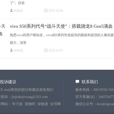
了”。目前
科技说
2025-12-04
vivo S50系列代号“战斗天使”：搭载骁龙8 Gen5满血
熟悉vivo的用户都知道，vivo的S系列凭借超高的颜值和超强的人像拍摄
能力，深受
科技说
2025-12-03
投诉建议
联系我们
E-mail将您的想法和建议发给我们
服务热线：400-8558-350
诉：jiujiukejiwang@163.com
官方客服QQ：344376477
作网站：
学习迷
宠物经
绿植迷
女邦网
微信公众号：lucaijingwa