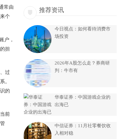
通常由
推荐资讯
来个
今日视点：如何看待消费市
场投资
账户，
的担
2026年A股怎么走？券商研
判：牛市有
、过
系。
识的
华泰证券：中国游戏企业的
出海已
当前
管
中信证券：11月社零餐饮收
入相对稳