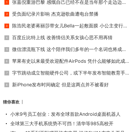
张嘉倪重游巴黎 感慨自己已经不在是当年那个走边边的小小姑娘
受负面纪录片影响 杰克逊歌曲遭电台禁播
陈浩民老婆蒋丽莎带女儿Bella一起敷面膜 小公主变行走的表情包
百度丘比特上线 改善情侣关系女孩心思不用再猜
微信漂流瓶下线 这个陪伴我们多年的一个名词也将成为历史
苹果有史以来最受欢迎配件AirPods 凭什么能够如此成功？
字节跳动成立智能硬件公司，或下半年发布智能教育手机
新iPhone发布时间确定 但是这两点并不被看好
猜你喜欢
小米9号员工创业：发布全球首款Android桌面机器人
全球第三大手机系统势不可挡！清华等985高校开