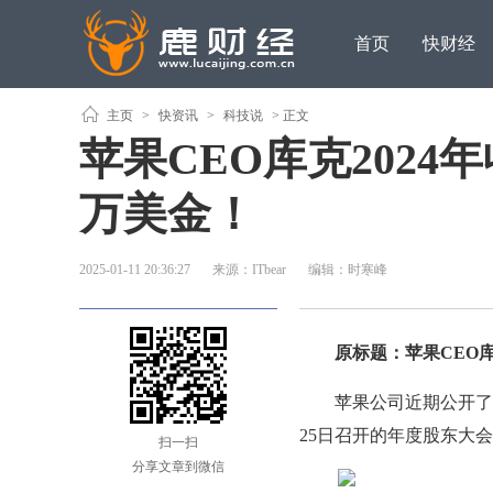
首页
快财经
主页
>
快资讯
>
科技说
> 正文
苹果CEO库克2024年
万美金！
2025-01-11 20:36:27
来源：ITbear
编辑：时寒峰
原标题：苹果CEO库克2
苹果公司近期公开了其
25日召开的年度股东大
扫一扫
分享文章到微信