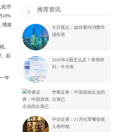
人民币
推荐资讯
18%
，绩效
今日视点：如何看待消费市
场投资
机。
费、起
2026年A股怎么走？券商研
判：牛市有
一年
华泰证券：中国游戏企业的
出海已
中信证券：11月社零餐饮收
入相对稳