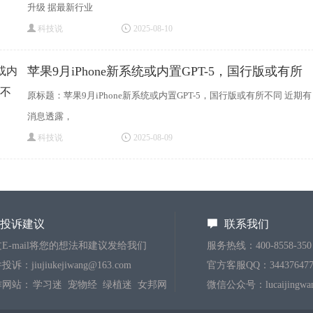
升级 据最新行业
科技说
2025-08-10
苹果9月iPhone新系统或内置GPT-5，国行版或有所
不
原标题：苹果9月iPhone新系统或内置GPT-5，国行版或有所不同 近期有
消息透露，
科技说
2025-08-09
投诉建议
联系我们
E-mail将您的想法和建议发给我们
服务热线：400-8558-350
诉：jiujiukejiwang@163.com
官方客服QQ：344376477
作网站：
学习迷
宠物经
绿植迷
女邦网
微信公众号：lucaijingwa