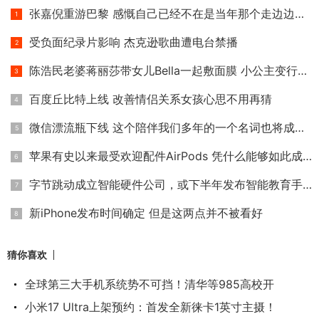
张嘉倪重游巴黎 感慨自己已经不在是当年那个走边边的小小姑娘
受负面纪录片影响 杰克逊歌曲遭电台禁播
陈浩民老婆蒋丽莎带女儿Bella一起敷面膜 小公主变行走的表情包
百度丘比特上线 改善情侣关系女孩心思不用再猜
微信漂流瓶下线 这个陪伴我们多年的一个名词也将成为历史
苹果有史以来最受欢迎配件AirPods 凭什么能够如此成功？
字节跳动成立智能硬件公司，或下半年发布智能教育手机
新iPhone发布时间确定 但是这两点并不被看好
猜你喜欢
全球第三大手机系统势不可挡！清华等985高校开
小米17 Ultra上架预约：首发全新徕卡1英寸主摄！