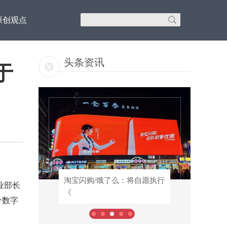
原创观点
头条资讯
于
超半
淘宝闪购/饿了么：将自愿执行
淘宝闪购/饿了么：将自愿执行
业部长
《
《
个数字