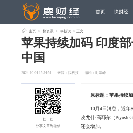
首页
快财经
主页
>
快资讯
>
科技说
> 正文
苹果持续加码 印度
中国
2024-10-04 15:54:51
来源：快科技
编辑：时寒峰
原标题：苹果持续加
10月4日消息，近年
皮尤什·高耶尔（Piyush
扫一扫
分享文章到微信
还会增加。