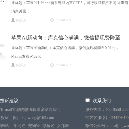
不
原标题：苹果9月iPhone新系统或内置GPT-5，国行版或有所不同 近期有
消息透露，
科技说
2025-08-09
苹果AI新动向：库克信心满满，微信提现费降至
原标题：苹果AI新动向：库克信心满满，微信提现费降至0.01元，
Manus发布Wide R
科技说
2025-08-02
投诉建议
联系我们
E-mail将您的想法和建议发给我们
服务热线：400-8558-350
诉：jiujiukejiwang@163.com
官方客服QQ：344376477
作网站：
学习迷
宠物经
绿植迷
女邦网
微信公众号：lucaijingwa