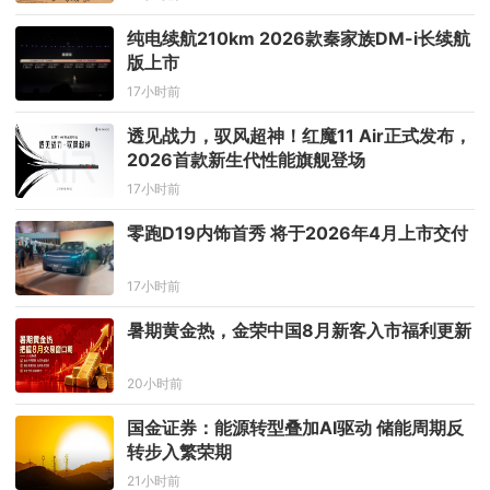
纯电续航210km 2026款秦家族DM-i长续航
版上市
17小时前
透见战力，驭风超神！红魔11 Air正式发布，
2026首款新生代性能旗舰登场
17小时前
零跑D19内饰首秀 将于2026年4月上市交付
17小时前
​暑期黄金热，金荣中国8月新客入市福利更新
20小时前
国金证券：能源转型叠加AI驱动 储能周期反
转步入繁荣期
21小时前