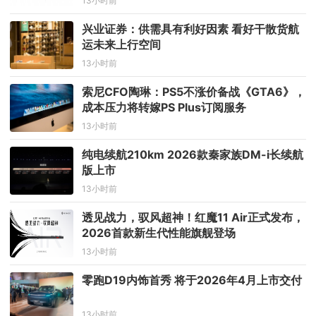
13小时前
兴业证券：供需具有利好因素 看好干散货航
运未来上行空间
13小时前
索尼CFO陶琳：PS5不涨价备战《GTA6》，
成本压力将转嫁PS Plus订阅服务
13小时前
纯电续航210km 2026款秦家族DM-i长续航
版上市
13小时前
透见战力，驭风超神！红魔11 Air正式发布，
2026首款新生代性能旗舰登场
13小时前
零跑D19内饰首秀 将于2026年4月上市交付
13小时前