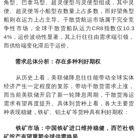
角型、巴拿马型、超灵便型与灵便型组成，其中灵
便、超灵便等小船型在数量上占多数，而好望角型
船则在运力上占主导。干散货航运市场属于完全竞
争性市场，全球干散货船队运力CR8指数仅10.3
4%，运价波动性显著，其上行往往由需求端引领，
而供给端变化滞后于运价。
需求总体分析：存在多种利好期权
从历史上看，美联储降息往往能带动全球实体
经济产生一定程度的复苏，带动干散货需求上涨，
而当前美联储开启了新一轮降息周期，干散货海运
需求有望再度提升。具体到货种上看，各大主要货
种表现稳健，铁矿、铝土矿等货种具有利好期权：
铁矿市场：中国铁矿进口维持稳健，西芒杜铁
矿投产有望重塑全球供需格局