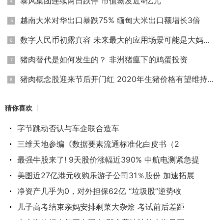
暴风集团连续两日跌停 市值蒸发近4亿元
越南大米对华出口暴跌75% 缅甸大米出口额增长3倍
数字人民币初露真容 未来最大的应用场景可能是大妈买菜
猪肉替代是如何发生的？ 非洲猪瘟下的鸡蛋投资
猪肉概念股迎来节后开门红 2020年生猪价格有望维持高位
猜你喜欢
字节跳动否认与车企联合造车
三维天地参编《数据要素流通标准化白皮书（2
最强牛股来了! 9天股价涨幅近390% 中航电测紧急提
美图近27亿港元收购乐游子公司31％股份 加速拓展
净资产几乎为0，对外担保62亿 “垃圾股”逆势收
儿子高考结束亲妈安排剩菜大杂烩 考试前后差距