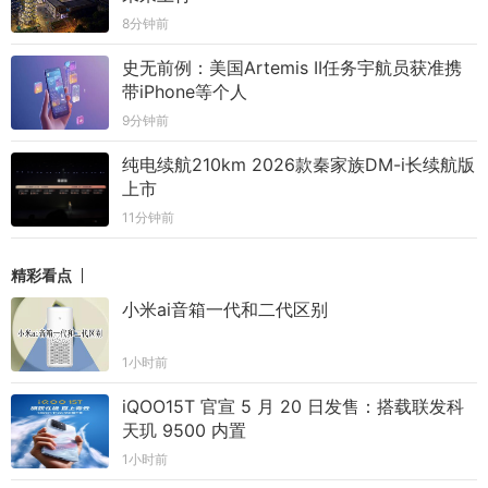
8分钟前
史无前例：美国Artemis II任务宇航员获准携
带iPhone等个人
9分钟前
纯电续航210km 2026款秦家族DM-i长续航版
上市
11分钟前
精彩看点
小米ai音箱一代和二代区别
1小时前
iQOO15T 官宣 5 月 20 日发售：搭载联发科
天玑 9500 内置
1小时前