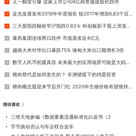
又一颗雷引爆 这家上市公司6亿商誉减值股价跌停
蓝光发展发布2018年年度报告 较2017年增加6.83个百分点
三大股指跌幅收窄沪指跌0.83％ 科创板影子股上演涨停潮
暴风集团连续两日跌停 市值蒸发近4亿元
越南大米对华出口暴跌75% 缅甸大米出口额增长3倍
数字人民币初露真容 未来最大的应用场景可能是大妈买菜
猪肉替代是如何发生的？ 非洲猪瘟下的鸡蛋投资
猪肉概念股迎来节后开门红 2020年生猪价格有望维持高位
猜你喜欢
三维天地参编《数据要素流通标准化白皮书（2
字节跳动否认与车企联合造车