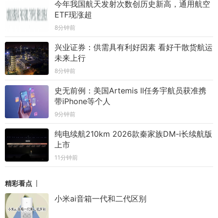
今年我国航天发射次数创历史新高，通用航空
ETF现涨超
8分钟前
兴业证券：供需具有利好因素 看好干散货航运
未来上行
8分钟前
史无前例：美国Artemis II任务宇航员获准携
带iPhone等个人
9分钟前
纯电续航210km 2026款秦家族DM-i长续航版
上市
11分钟前
精彩看点
小米ai音箱一代和二代区别