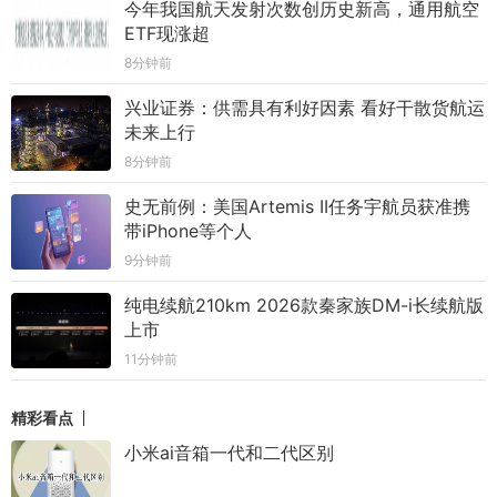
今年我国航天发射次数创历史新高，通用航空
ETF现涨超
8分钟前
兴业证券：供需具有利好因素 看好干散货航运
未来上行
8分钟前
史无前例：美国Artemis II任务宇航员获准携
带iPhone等个人
9分钟前
纯电续航210km 2026款秦家族DM-i长续航版
上市
11分钟前
精彩看点
小米ai音箱一代和二代区别