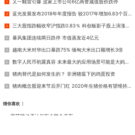
又一颗雷引爆 这家上市公司6亿商誉减值股价跌停
蓝光发展发布2018年年度报告 较2017年增加6.83个百分点
三大股指跌幅收窄沪指跌0.83％ 科创板影子股上演涨停潮
暴风集团连续两日跌停 市值蒸发近4亿元
越南大米对华出口暴跌75% 缅甸大米出口额增长3倍
数字人民币初露真容 未来最大的应用场景可能是大妈买菜
猪肉替代是如何发生的？ 非洲猪瘟下的鸡蛋投资
猪肉概念股迎来节后开门红 2020年生猪价格有望维持高位
猜你喜欢
字节跳动否认与车企联合造车
美图近27亿港元收购乐游子公司31％股份 加速拓展