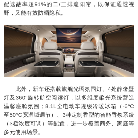
配遮蔽率超91%的二/三排遮阳帘，既保证通透视
野，又能有效防晒隐私。
此外，新车还搭载旗舰光语氛围灯、4处静奢壁
灯及360°旋转航空阅读灯，以多维度柔光系统营造
温馨座舱氛围；8.1L全电动车规级冷暖冰箱（-6°C
至50°C宽温域调节）、3种定制香型的智能香氛系统
（3档浓度可调）等配置，进一步覆盖商务、家庭等
多元使用场景。