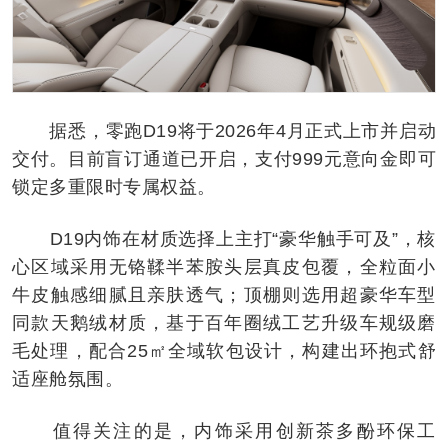
据悉，零跑D19将于2026年4月正式上市并启动
交付。目前盲订通道已开启，支付999元意向金即可
锁定多重限时专属权益。
D19内饰在材质选择上主打“豪华触手可及”，核
心区域采用无铬鞣半苯胺头层真皮包覆，全粒面小
牛皮触感细腻且亲肤透气；顶棚则选用超豪华车型
同款天鹅绒材质，基于百年圈绒工艺升级车规级磨
毛处理，配合25㎡全域软包设计，构建出环抱式舒
适座舱氛围。
值得关注的是，内饰采用创新茶多酚环保工