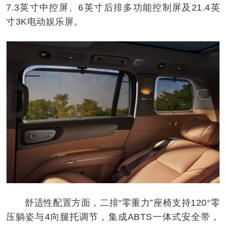
7.3英寸中控屏、6英寸后排多功能控制屏及21.4英
寸3K电动娱乐屏。
舒适性配置方面，二排“零重力”座椅支持120°零
压躺姿与4向腿托调节，集成ABTS一体式安全带，