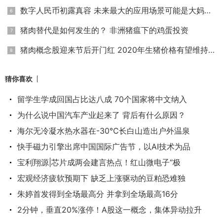
数字人民币初露真容 未来最大的应用场景可能是大妈买菜
猪肉替代是如何发生的？ 非洲猪瘟下的鸡蛋投资
猪肉概念股迎来节后开门红 2020年生猪价格有望维持高位
猜你喜欢
留学生学成回国占比达八成 70个国家将中文纳入
为什么说中国汽车产业起来了 背后有什么原因？
海尔无冷凝水热水器在-30℃长白山造出户外温泉
快手磁力引擎出席中国国际广告节，以AI技术为品
宝利翔源|芯片成两会建言热点！红山微电子“极
宏观经济疲软预期下 缺乏上涨驱动的豆粕恐难独
朱婷首发得到全场最高分 并拿到全场最高16分
2分钟，垂直20%涨停！A股这一概念，集体异动拉升