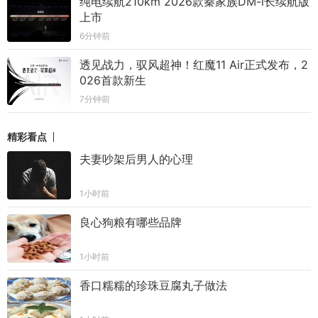
纯电续航210km 2026款秦家族DM-i长续航版
上市
6分钟前
透见战力，驭风超神！红魔11 Air正式发布，2
026首款新生
7分钟前
精彩看点
夫妻吵架后男人的心理
1小时前
良心狗粮有哪些品牌
1小时前
香口糯糯的珍珠豆腐丸子做法