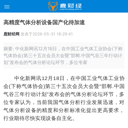
高精度气体分析设备国产化待加速
鹿财经网
发表于2026-05-31 18:29:41
摘要: 中化新网讯12月18日，在中国工业气体工业协会(下称
气体协会)第三十五次会员大会暨“邯郸.中国气谷三年行动计
划”发布会的气体分析论坛环节，多位专家
中化新网讯12月18日，在中国工业气体工业协
会(下称气体协会)第三十五次会员大会暨“邯郸.中国
气谷三年行动计划”发布会的气体分析论坛环节，多
位专家认为，当前我国气体分析行业发展迅速，对
气体分析设备的精度和分析标准化提出更高要求，
行业期待尽快实现设备自主化。