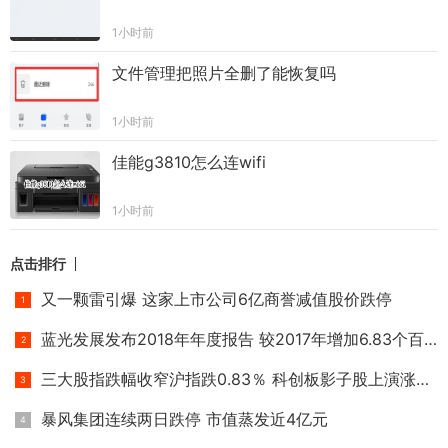
1小时前
文件管理把照片全删了能恢复吗
1小时前
佳能g3810怎么连wifi
1小时前
点击排行
又一颗雷引爆 这家上市公司6亿商誉减值股价跌停
蓝光发展发布2018年年度报告 较2017年增加6.83个百分点
三大股指跌幅收窄沪指跌0.83％ 科创板影子股上演涨停潮
暴风集团连续两日跌停 市值蒸发近4亿元