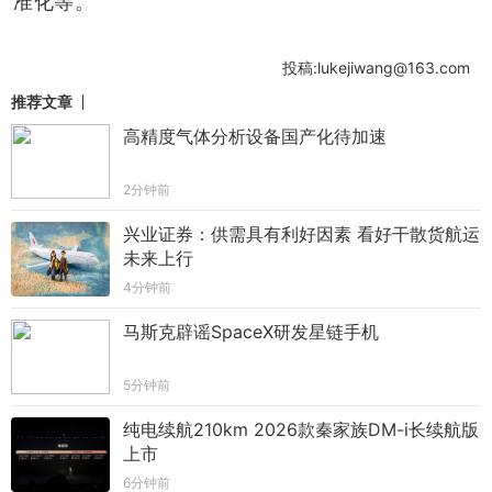
准化等。
投稿:lukejiwang@163.com
推荐文章
高精度气体分析设备国产化待加速
2分钟前
兴业证券：供需具有利好因素 看好干散货航运
未来上行
4分钟前
马斯克辟谣SpaceX研发星链手机
5分钟前
纯电续航210km 2026款秦家族DM-i长续航版
上市
6分钟前