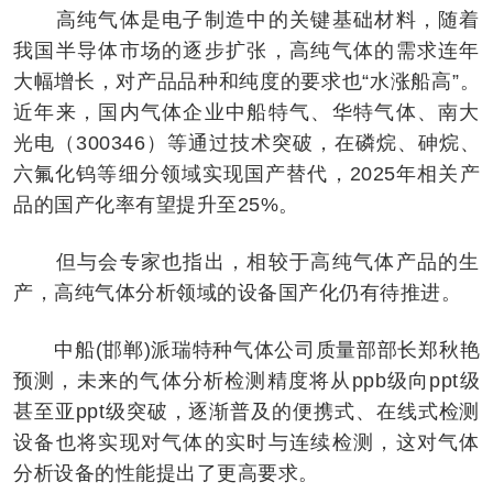
高纯气体是电子制造中的关键基础材料，随着
我国半导体市场的逐步扩张，高纯气体的需求连年
大幅增长，对产品品种和纯度的要求也“水涨船高”。
近年来，国内气体企业中船特气、华特气体、南大
光电（300346）等通过技术突破，在磷烷、砷烷、
六氟化钨等细分领域实现国产替代，2025年相关产
品的国产化率有望提升至25%。
但与会专家也指出，相较于高纯气体产品的生
产，高纯气体分析领域的设备国产化仍有待推进。
中船(邯郸)派瑞特种气体公司质量部部长郑秋艳
预测，未来的气体分析检测精度将从ppb级向ppt级
甚至亚ppt级突破，逐渐普及的便携式、在线式检测
设备也将实现对气体的实时与连续检测，这对气体
分析设备的性能提出了更高要求。