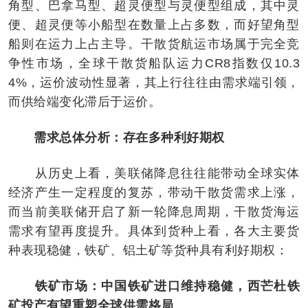
角型、巴拿马型、超灵便型与灵便型组成，其中灵
便、超灵便等小船型在数量上占多数，而好望角型
船则在运力上占主导。干散货航运市场属于完全竞
争性市场，全球干散货船队运力CR8指数仅10.3
4%，运价波动性显著，其上行往往由需求端引领，
而供给端变化滞后于运价。
需求总体分析：存在多种利好期权
从历史上看，美联储降息往往能带动全球实体
经济产生一定程度的复苏，带动干散货需求上涨，
而当前美联储开启了新一轮降息周期，干散货海运
需求有望再度提升。具体到货种上看，各大主要货
种表现稳健，铁矿、铝土矿等货种具有利好期权：
铁矿市场：中国铁矿进口维持稳健，西芒杜铁
矿投产有望重塑全球供需格局