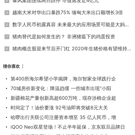
暴风集团连续两日跌停 市值蒸发近4亿元
越南大米对华出口暴跌75% 缅甸大米出口额增长3倍
数字人民币初露真容 未来最大的应用场景可能是大妈买菜
猪肉替代是如何发生的？ 非洲猪瘟下的鸡蛋投资
猪肉概念股迎来节后开门红 2020年生猪价格有望维持高位
猜你喜欢
第400所海尔希望小学揭牌，海尔智家全球践行企
70城房价新变化：降温趋缓 一些城市出现“小阳
新疆棉花产量创新高超600万吨，现存涉棉企业超
时间定了！油价要涨 92号油即将突破8元大关
哈啰出行关联公司注册资本增至 35 亿人民币，增
iQOO Neo双星登场！不止半年延保，京东双旦品牌日