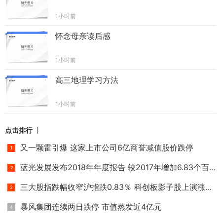
1小时前
怀念母亲读后感
1小时前
高三地理学习方法
1小时前
点击排行
又一颗雷引爆 这家上市公司6亿商誉减值股价跌停
蓝光发展发布2018年年度报告 较2017年增加6.83个百分点
三大股指跌幅收窄沪指跌0.83％ 科创板影子股上演涨停潮
暴风集团连续两日跌停 市值蒸发近4亿元