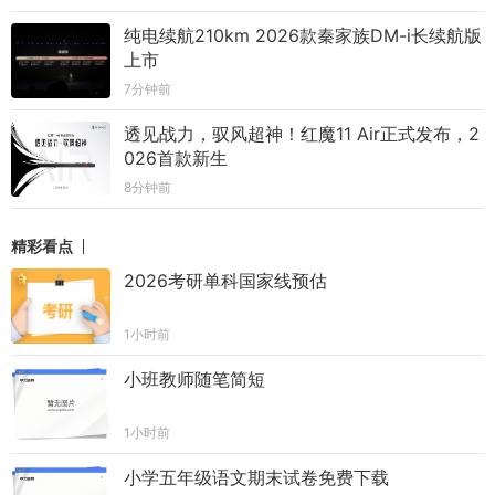
纯电续航210km 2026款秦家族DM-i长续航版
上市
7分钟前
透见战力，驭风超神！红魔11 Air正式发布，2
026首款新生
8分钟前
精彩看点
2026考研单科国家线预估
1小时前
小班教师随笔简短
1小时前
小学五年级语文期末试卷免费下载