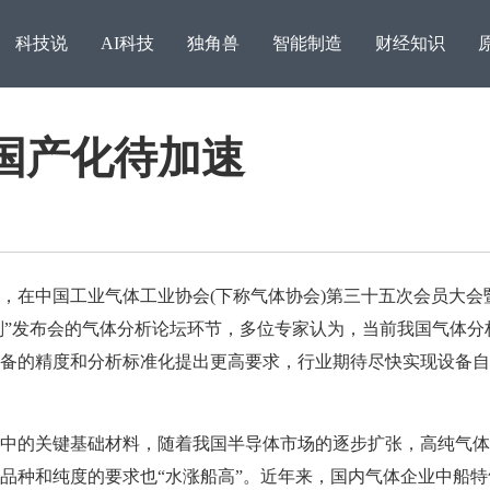
科技说
AI科技
独角兽
智能制造
财经知识
国产化待加速
，在中国工业气体工业协会(下称气体协会)第三十五次会员大会
划”发布会的气体分析论坛环节，多位专家认为，当前我国气体分
备的精度和分析标准化提出更高要求，行业期待尽快实现设备自
广交会直击：蚂蚁国际万
链接
的关键基础材料，随着我国半导体市场的逐步扩张，高纯气体
品种和纯度的要求也“水涨船高”。近年来，国内气体企业中船特