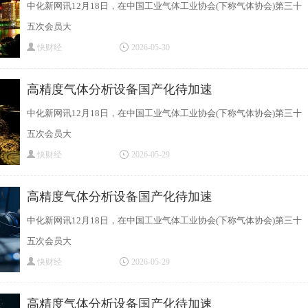
中化新网讯12月18日，在中国工业气体工业协会(下称气体协会)第三十
五次会员大
快财经
2026-05-30
高精度气体分析设备国产化待加速
中化新网讯12月18日，在中国工业气体工业协会(下称气体协会)第三十
五次会员大
快财经
2026-05-29
高精度气体分析设备国产化待加速
中化新网讯12月18日，在中国工业气体工业协会(下称气体协会)第三十
五次会员大
快财经
2026-05-29
高精度气体分析设备国产化待加速