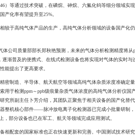
0346）等通过技术突破，在磷烷、砷烷、六氟化钨等细分领域实
的国产化率有望提升至25%。
较于高纯气体产品的生产，高纯气体分析领域的设备国产化仍
体公司质量部部长郑秋艳预测，未来的气体分析检测精度将从p
级突破，逐渐普及的便携式、在线式检测设备也将实现对气体的实时与
性能提出了更高要求。
密制造、半导体、航天航空等领域高纯气体杂质浓度准确定量
索用于检测ppm～ppb级痕量杂质气体浓度的高纯气体分析仪国
研究所副主任卜芳介绍，其团队正聚焦于相关设备的国产化替代
器整机核心部件——脉冲放电离子化检测器已完成小批量研制，
以上，部分设备也已在军工、航天等领域完成应用测试。
相配套的国家标准也正在快速更新和完善。中国测试技术研究