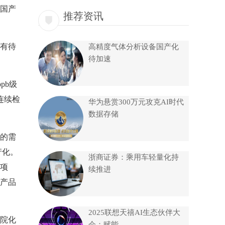
现国产
推荐资讯
有待
高精度气体分析设备国产化
待加速
pb级
连续检
华为悬赏300万元攻克AI时代
数据存储
的需
产化。
浙商证券：乘用车轻量化持
项
续推进
产品
2025联想天禧AI生态伙伴大
院化
会：赋能