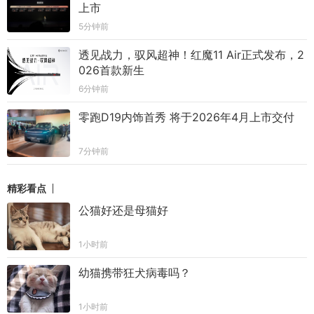
上市
5分钟前
透见战力，驭风超神！红魔11 Air正式发布，2
026首款新生
6分钟前
零跑D19内饰首秀 将于2026年4月上市交付
7分钟前
精彩看点
公猫好还是母猫好
1小时前
幼猫携带狂犬病毒吗？
1小时前