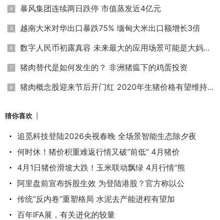
暴风集团连续两日跌停 市值蒸发近4亿元
越南大米对华出口暴跌75% 缅甸大米出口额增长3倍
数字人民币初露真容 未来最大的应用场景可能是大妈买菜
猪肉替代是如何发生的？ 非洲猪瘟下的鸡蛋投资
猪肉概念股迎来节后开门红 2020年生猪价格有望维持高位
猜你喜欢
追觅科技登陆2026央视春晚 全场景智能生态除夕夜
何时休！猪价积重难返行情又破“前低” 4月猪价
4月1日猪价滑坡大跌！玉米联动飘绿 4月行情“熊
阿里盘前宣布拆股生效 为登陆港股？官方称以公
传统“反内卷”重塑格局 水泥去产能进程有望加
百年IFA展，有关进化的较量