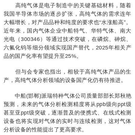
高纯气体是电子制造中的关键基础材料，随着
我国半导体市场的逐步扩张，高纯气体的需求连年
大幅增长，对产品品种和纯度的要求也“水涨船高”。
近年来，国内气体企业中船特气、华特气体、南大
光电（300346）等通过技术突破，在磷烷、砷烷、
六氟化钨等细分领域实现国产替代，2025年相关产
品的国产化率有望提升至25%。
但与会专家也指出，相较于高纯气体产品的生
产，高纯气体分析领域的设备国产化仍有待推进。
中船(邯郸)派瑞特种气体公司质量部部长郑秋艳
预测，未来的气体分析检测精度将从ppb级向ppt级
甚至亚ppt级突破，逐渐普及的便携式、在线式检测
设备也将实现对气体的实时与连续检测，这对气体
分析设备的性能提出了更高要求。