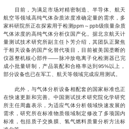
目前，为满足市场对精密制造、半导体、航天
航空等领域高纯气体杂质浓度准确定量的需求，多
家科研院所正在探索用于检测ppm～ppb级痕量杂质
气体浓度的高纯气体分析仪国产化。据北京航天计
量测试技术研究所副主任卜芳介绍，其团队正聚焦
于相关设备的国产化替代项目，目前被美国垄断的
仪器整机核心部件——脉冲放电离子化检测器已完
成小批量研制，产品装配和合格率达到95%以上，
部分设备也已在军工、航天等领域完成应用测试。
此外，与气体分析设备相配套的国家标准也正
在快速更新和完善。中国测试技术研究院化学研究
所主任周鑫表示，为适应气体分析领域快速发展的
需求，研究所在标准物质领域制定修改了多项国内
标准，包括质子交换膜、氢气燃料质量分析方法标